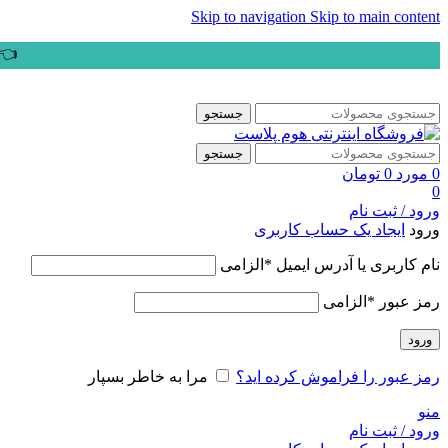
Skip to navigation
Skip to main content
👈ب
جستجو
جستجو
0
مورد
0
تومان
0
ورود / ثبت نام
ورود
ایجاد یک حساب کاربری
نام کاربری یا آدرس ایمیل
*
الزامی
رمز عبور
*
الزامی
ورود
رمز عبور را فراموش کرده اید؟
مرا به خاطر بسپار
منو
ورود / ثبت نام