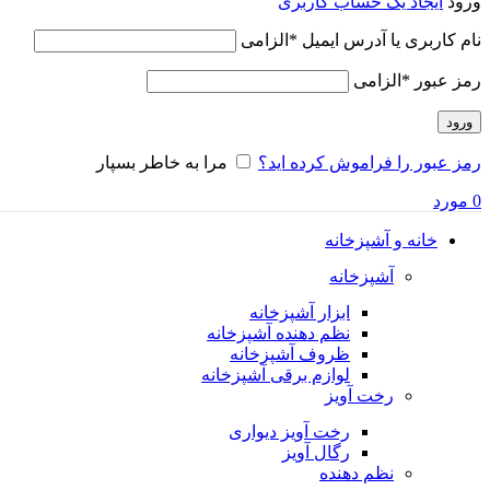
ورود
ایجاد یک حساب کاربری
نام کاربری یا آدرس ایمیل
*
الزامی
رمز عبور
*
الزامی
ورود
رمز عبور را فراموش کرده اید؟
مرا به خاطر بسپار
0
مورد
خانه و آشپزخانه
آشپزخانه
ابزار آشپزخانه
نظم دهنده آشپزخانه
ظروف آشپزخانه
لوازم برقی آشپزخانه
رخت آویز
رخت آویز دیواری
رگال آویز
نظم دهنده