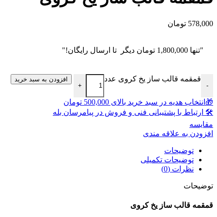
578,000
تومان
"تنها
1,800,000
تومان
دیگر تا ارسال رایگان!"
قمقمه قالب ساز یخ کروی عدد
افزودن به سبد خرید
+
-
🎁انتخاب هدیه در سبد خرید بالای 500,000 تومان
🛠 ارتباط با پشتیبانی فنی و فروش در پیامرسان بله
مقايسه
افزودن به علاقه مندی
توضیحات
توضیحات تکمیلی
نظرات (0)
توضیحات
قمقمه قالب ساز یخ کروی