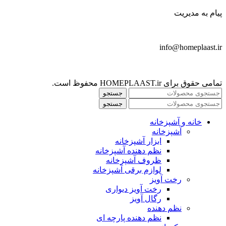
پیام به مدیریت
info@homeplaast.ir
تمامی حقوق برای HOMEPLAAST.ir محفوظ است.
جستجو
جستجو
خانه و آشپزخانه
آشپزخانه
ابزار آشپزخانه
نظم دهنده آشپزخانه
ظروف آشپزخانه
لوازم برقی آشپزخانه
رخت آویز
رخت آویز دیواری
رگال آویز
نظم دهنده
نظم دهنده پارچه ای