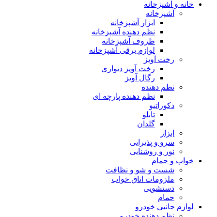
خانه و آشپزخانه
آشپزخانه
ابزار آشپزخانه
نظم دهنده آشپزخانه
ظروف آشپزخانه
لوازم برقی آشپزخانه
رخت آویز
رخت آویز دیواری
رگال آویز
نظم دهنده
نظم دهنده پارچه ای
دکوراتیو
تابلو
گلدان
ابزار
سرو و پذیرایی
نور و روشنایی
خواب و حمام
شست و شو و نظافت
ملزومات اتاق خواب
دستشویی
حمام
لوازم جانبی خودرو
نظم دهنده خودرو