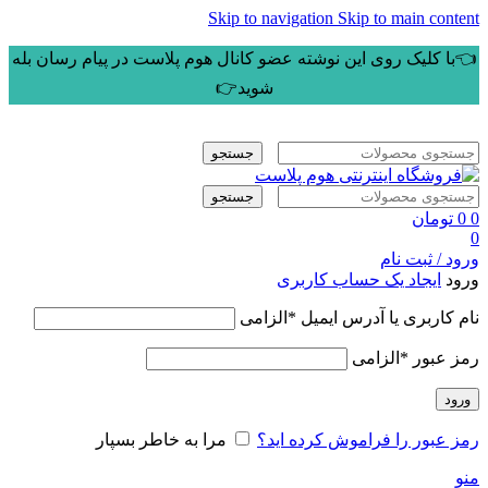
Skip to navigation
Skip to main content
👈با کلیک روی این نوشته عضو کانال هوم پلاست در پیام رسان بله
شوید👉
جستجو
جستجو
0
0
تومان
0
ورود / ثبت نام
ورود
ایجاد یک حساب کاربری
نام کاربری یا آدرس ایمیل
*
الزامی
رمز عبور
*
الزامی
ورود
رمز عبور را فراموش کرده اید؟
مرا به خاطر بسپار
منو