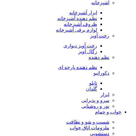
آشپزخانه
ابزار آشپزخانه
نظم دهنده آشپزخانه
ظروف آشپزخانه
لوازم برقی آشپزخانه
رخت آویز
رخت آویز دیواری
رگال آویز
نظم دهنده
نظم دهنده پارچه ای
دکوراتیو
تابلو
گلدان
ابزار
سرو و پذیرایی
نور و روشنایی
خواب و حمام
شست و شو و نظافت
ملزومات اتاق خواب
دستشویی