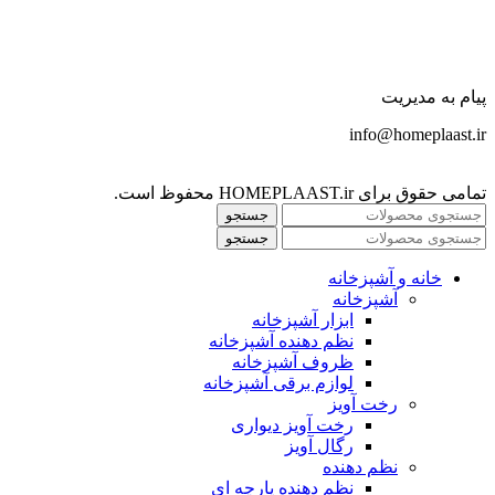
پیام به مدیریت
info@homeplaast.ir
تمامی حقوق برای HOMEPLAAST.ir محفوظ است.
جستجو
جستجو
خانه و آشپزخانه
آشپزخانه
ابزار آشپزخانه
نظم دهنده آشپزخانه
ظروف آشپزخانه
لوازم برقی آشپزخانه
رخت آویز
رخت آویز دیواری
رگال آویز
نظم دهنده
نظم دهنده پارچه ای