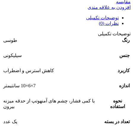
مقايسه
افزودن به علاقه مندی
توضیحات تکمیلی
نظرات (0)
توضیحات تکمیلی
رنگ
طوسی
جنس
سیلیکونی
کاربرد
کاهش استرس و اضطراب
اندازه
7×6×10 سانتیمتر
نحوه
با کمی فشار، چشم های آمنهوتپ از حدقه میزنه
استفاده
بیرون
تعداد در بسته
یک عدد