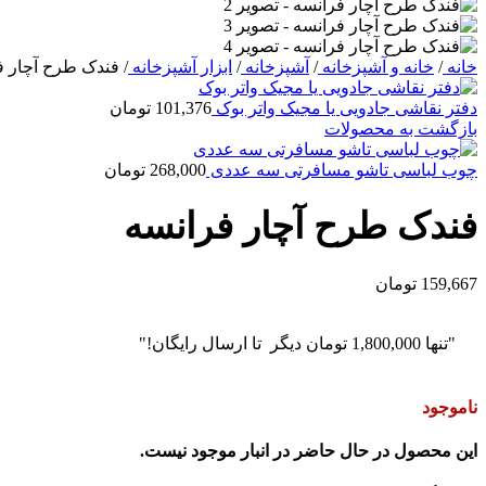
خانه
/
خانه و آشپزخانه
/
آشپزخانه
/
ابزار آشپزخانه
/
فندک طرح آچار ف
دفتر نقاشی جادویی یا مجیک واتر بوک
101,376
تومان
بازگشت به محصولات
چوب لباسی تاشو مسافرتی سه عددی
268,000
تومان
فندک طرح آچار فرانسه
159,667
تومان
"تنها
1,800,000
تومان
دیگر تا ارسال رایگان!"
ناموجود
این محصول در حال حاضر در انبار موجود نیست.