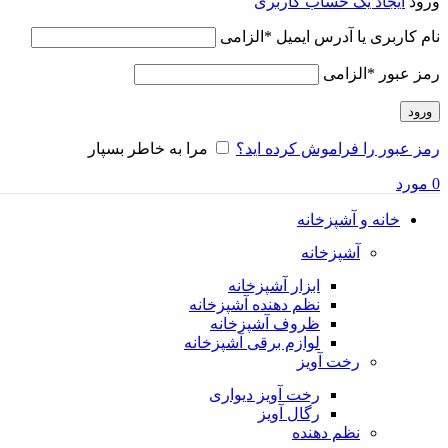
ورود
ایجاد یک حساب کاربری
نام کاربری یا آدرس ایمیل
*
الزامی
رمز عبور
*
الزامی
ورود
رمز عبور را فراموش کرده اید؟
مرا به خاطر بسپار
0
مورد
خانه و آشپزخانه
آشپزخانه
ابزار آشپزخانه
نظم دهنده آشپزخانه
ظروف آشپزخانه
لوازم برقی آشپزخانه
رخت آویز
رخت آویز دیواری
رگال آویز
نظم دهنده