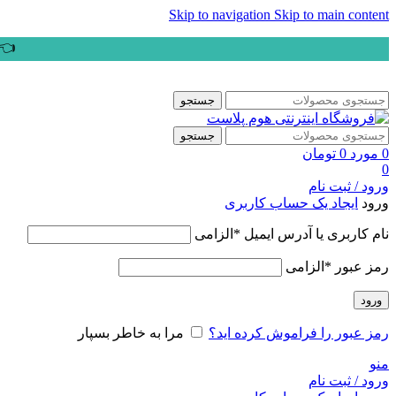
Skip to navigation
Skip to main content
👈ب
جستجو
جستجو
0
مورد
0
تومان
0
ورود / ثبت نام
ورود
ایجاد یک حساب کاربری
نام کاربری یا آدرس ایمیل
*
الزامی
رمز عبور
*
الزامی
ورود
رمز عبور را فراموش کرده اید؟
مرا به خاطر بسپار
منو
ورود / ثبت نام