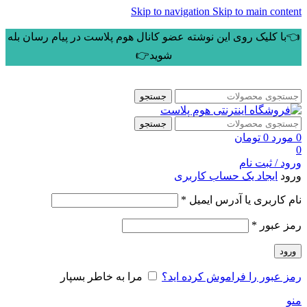
Skip to navigation
Skip to main content
👈با کلیک روی این نوشته عضو کانال هوم پلاست در پیام رسان بله
شوید👉
جستجو
جستجو
0
مورد
0
تومان
0
ورود / ثبت نام
ورود
ایجاد یک حساب کاربری
الزامی
نام کاربری یا آدرس ایمیل
*
الزامی
رمز عبور
*
ورود
رمز عبور را فراموش کرده اید؟
مرا به خاطر بسپار
منو