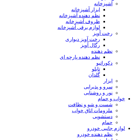
آشپزخانه
ابزار آشپزخانه
نظم دهنده آشپزخانه
ظروف آشپزخانه
لوازم برقی آشپزخانه
رخت آویز
رخت آویز دیواری
رگال آویز
نظم دهنده
نظم دهنده پارچه ای
دکوراتیو
تابلو
گلدان
ابزار
سرو و پذیرایی
نور و روشنایی
خواب و حمام
شست و شو و نظافت
ملزومات اتاق خواب
دستشویی
حمام
لوازم جانبی خودرو
نظم دهنده خودرو