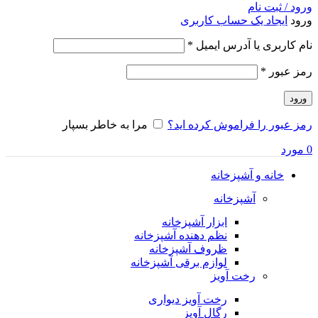
ورود / ثبت نام
ورود
ایجاد یک حساب کاربری
الزامی
نام کاربری یا آدرس ایمیل
*
الزامی
رمز عبور
*
ورود
رمز عبور را فراموش کرده اید؟
مرا به خاطر بسپار
0
مورد
خانه و آشپزخانه
آشپزخانه
ابزار آشپزخانه
نظم دهنده آشپزخانه
ظروف آشپزخانه
لوازم برقی آشپزخانه
رخت آویز
رخت آویز دیواری
رگال آویز