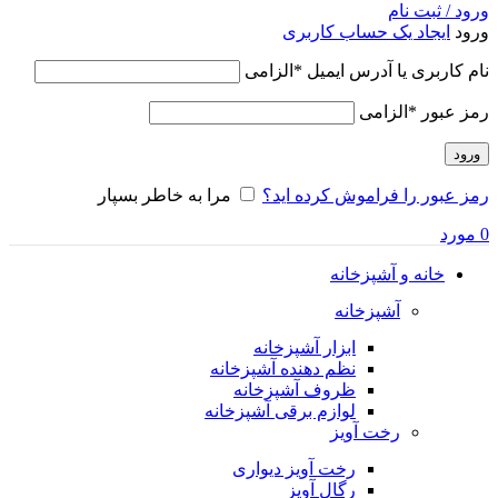
ورود / ثبت نام
ورود
ایجاد یک حساب کاربری
نام کاربری یا آدرس ایمیل
*
الزامی
رمز عبور
*
الزامی
ورود
رمز عبور را فراموش کرده اید؟
مرا به خاطر بسپار
0
مورد
خانه و آشپزخانه
آشپزخانه
ابزار آشپزخانه
نظم دهنده آشپزخانه
ظروف آشپزخانه
لوازم برقی آشپزخانه
رخت آویز
رخت آویز دیواری
رگال آویز