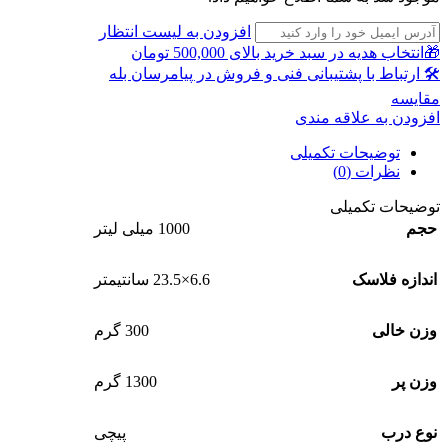
افزودن به لیست انتظار
🎁انتخاب هدیه در سبد خرید بالای 500,000 تومان
🛠 ارتباط با پشتیبانی فنی و فروش در پیامرسان بله
مقايسه
افزودن به علاقه مندی
توضیحات تکمیلی
نظرات (0)
توضیحات تکمیلی
حجم
1000 میلی لیتر
اندازه فلاسک
6.6×23.5 سانتیمتر
وزن خالی
300 گرم
وزن پر
1300 گرم
نوع درب
پیچی