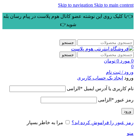
Skip to navigation
Skip to main content
👈با کلیک روی این نوشته عضو کانال هوم پلاست در پیام رسان بله
شوید👉
جستجو
جستجو
0
مورد
0
تومان
0
ورود / ثبت نام
ورود
ایجاد یک حساب کاربری
نام کاربری یا آدرس ایمیل
*
الزامی
رمز عبور
*
الزامی
ورود
رمز عبور را فراموش کرده اید؟
مرا به خاطر بسپار
منو