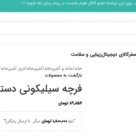
 روی این نوشته عضو کانال هوم پلاست در پیام رسان بله شوید👉
سفر
کالای دیجیتال
زیبایی و سلامت
خانه
/
خانه و آشپزخانه
/
آشپزخانه
/
ابزار آشپزخانه
/
بازگشت به محصولات
فرچه سیلیکونی دسته چوبی
۸۹,۸۵۶
تومان
"تنها
۱,۸۰۰,۰۰۰
تومان
دیگر تا ارسال رایگان!"