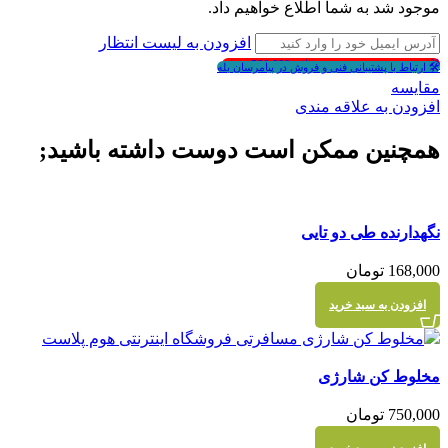
موجود شد به شما اطلاع خواهیم داد.
افزودن به لیست انتظار
🎁انتخاب هدیه در سبد خرید بالای 500,000 تومان
🛠 ارتباط با پشتیبانی فنی و فروش در پیامرسان بله
مقايسه
افزودن به علاقه مندی
همچنین ممکن است دوست داشته باشید;
مقايسه
نگهدارنده طی دو تایی
نمایش سریع
168,000
تومان
افزودن به سبد خرید
مقايسه
مخلوط کن شارژی
نمایش سریع
750,000
تومان