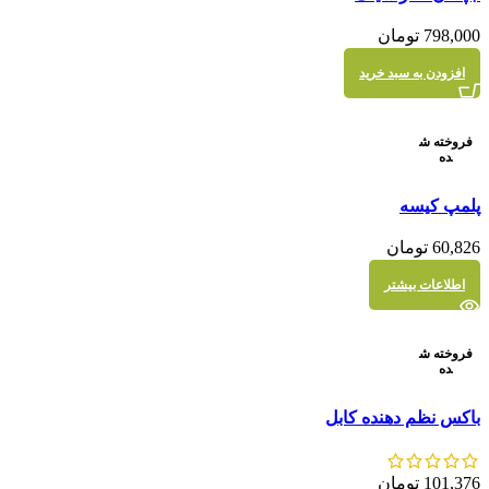
نمایش سریع
798,000
تومان
افزودن به سبد خرید
فروخته ش
ده
مقايسه
پلمپ کیسه
نمایش سریع
60,826
تومان
اطلاعات بیشتر
فروخته ش
ده
مقايسه
باکس نظم دهنده کابل
نمایش سریع
101,376
تومان