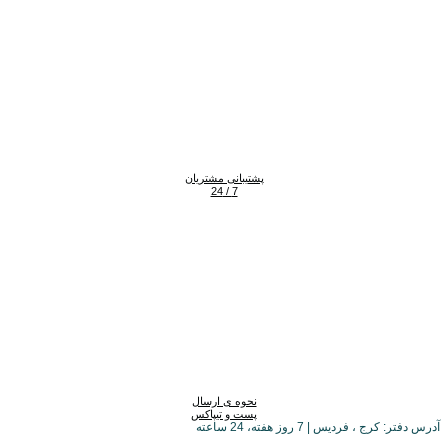
پشتیبانی مشتریان
7 / 24
نحوه ی ارسال
پست و تیپاکس
آدرس دفتر: کرج ، فردیس | 7 روز هفته، 24 ساعته