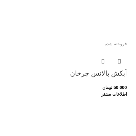
فروخته شده
آبکش بالانس چرخان
50,000
تومان
اطلاعات بیشتر
رخت آویز نه 
84,000
تومان