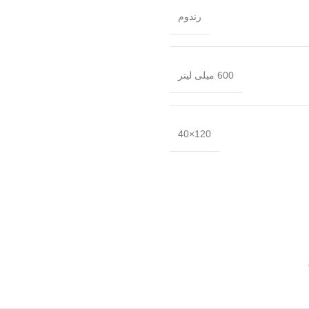
رندوم
600 میلی لیتر
120×40