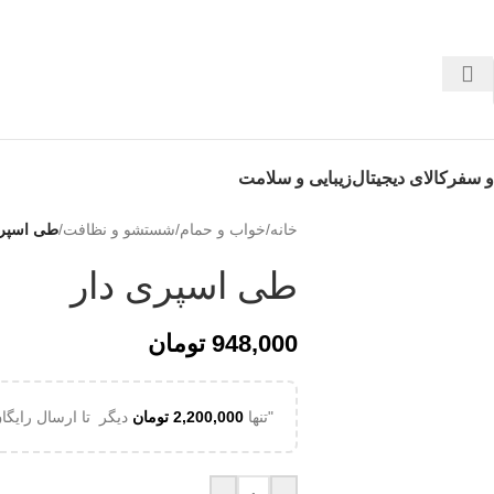
 روی این نوشته عضو کانال هوم پلاست در پیام رسان بله شوید👉
 سفر
کالای دیجیتال
زیبایی و سلامت
خانه
/
خواب و حمام
/
شستشو و نظافت
/
طی اسپری
طی اسپری دار
948,000
تومان
"تنها
2,200,000
تومان
دیگر تا ارسال رایگان