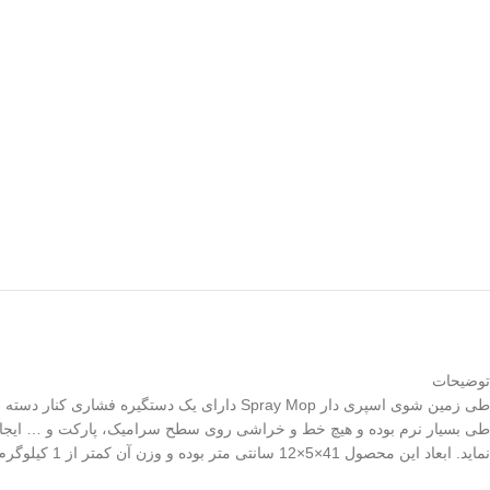
توضیحات
طی زمین شوی اسپری دار Spray Mop دارای یک 
طی بسیار نرم بوده و هیچ خط و خراشی روی سطح سرامیک، پارکت و … ایجاد نخو
نماید. ابعاد این محصول 41×5×12 سانتی متر بوده و وزن آن کمتر از 1 کیلوگرم است. پد کفی طی را به راحتی می توانید جدا کرده و تمیز کنید بشویید و مجدد استفاده کنید.