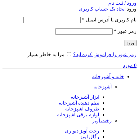
ورود / ثبت نام
ورود
ایجاد یک حساب کاربری
الزامی
نام کاربری یا آدرس ایمیل
*
الزامی
رمز عبور
*
ورود
رمز عبور را فراموش کرده اید؟
مرا به خاطر بسپار
0
مورد
خانه و آشپزخانه
آشپزخانه
ابزار آشپزخانه
نظم دهنده آشپزخانه
ظروف آشپزخانه
لوازم برقی آشپزخانه
رخت آویز
رخت آویز دیواری
رگال آویز