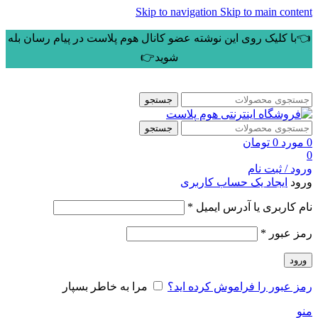
Skip to navigation
Skip to main content
👈با کلیک روی این نوشته عضو کانال هوم پلاست در پیام رسان بله
شوید👉
جستجو
جستجو
0
مورد
0
تومان
0
ورود / ثبت نام
ورود
ایجاد یک حساب کاربری
الزامی
نام کاربری یا آدرس ایمیل
*
الزامی
رمز عبور
*
ورود
رمز عبور را فراموش کرده اید؟
مرا به خاطر بسپار
منو