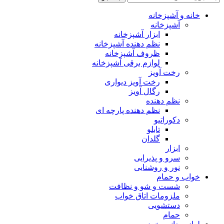
خانه و آشپزخانه
آشپزخانه
ابزار آشپزخانه
نظم دهنده آشپزخانه
ظروف آشپزخانه
لوازم برقی آشپزخانه
رخت آویز
رخت آویز دیواری
رگال آویز
نظم دهنده
نظم دهنده پارچه ای
دکوراتیو
تابلو
گلدان
ابزار
سرو و پذیرایی
نور و روشنایی
خواب و حمام
شست و شو و نظافت
ملزومات اتاق خواب
دستشویی
حمام