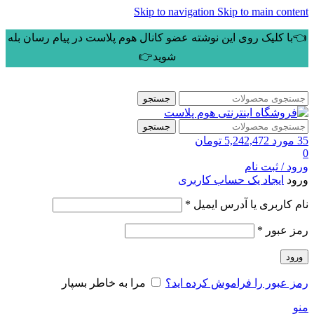
Skip to navigation
Skip to main content
👈با کلیک روی این نوشته عضو کانال هوم پلاست در پیام رسان بله
شوید👉
جستجو
جستجو
35
مورد
5,242,472
تومان
0
ورود / ثبت نام
ورود
ایجاد یک حساب کاربری
الزامی
نام کاربری یا آدرس ایمیل
*
الزامی
رمز عبور
*
ورود
رمز عبور را فراموش کرده اید؟
مرا به خاطر بسپار
منو