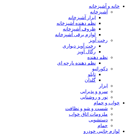
خانه و آشپزخانه
آشپزخانه
ابزار آشپزخانه
نظم دهنده آشپزخانه
ظروف آشپزخانه
لوازم برقی آشپزخانه
رخت آویز
رخت آویز دیواری
رگال آویز
نظم دهنده
نظم دهنده پارچه ای
دکوراتیو
تابلو
گلدان
ابزار
سرو و پذیرایی
نور و روشنایی
خواب و حمام
شست و شو و نظافت
ملزومات اتاق خواب
دستشویی
حمام
لوازم جانبی خودرو