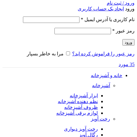
ورود / ثبت نام
ورود
ایجاد یک حساب کاربری
الزامی
نام کاربری یا آدرس ایمیل
*
الزامی
رمز عبور
*
ورود
رمز عبور را فراموش کرده اید؟
مرا به خاطر بسپار
35
مورد
خانه و آشپزخانه
آشپزخانه
ابزار آشپزخانه
نظم دهنده آشپزخانه
ظروف آشپزخانه
لوازم برقی آشپزخانه
رخت آویز
رخت آویز دیواری
رگال آویز