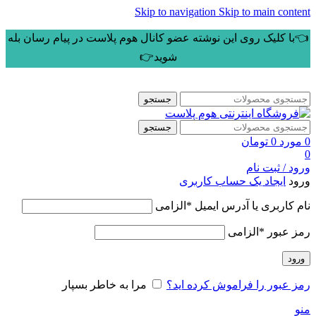
Skip to navigation
Skip to main content
👈با کلیک روی این نوشته عضو کانال هوم پلاست در پیام رسان بله
شوید👉
جستجو
جستجو
0
مورد
0
تومان
0
ورود / ثبت نام
ورود
ایجاد یک حساب کاربری
نام کاربری یا آدرس ایمیل
*
الزامی
رمز عبور
*
الزامی
ورود
رمز عبور را فراموش کرده اید؟
مرا به خاطر بسپار
منو