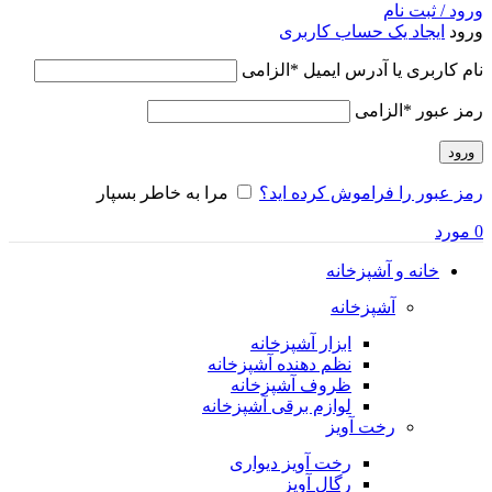
ورود / ثبت نام
ورود
ایجاد یک حساب کاربری
نام کاربری یا آدرس ایمیل
*
الزامی
رمز عبور
*
الزامی
ورود
رمز عبور را فراموش کرده اید؟
مرا به خاطر بسپار
0
مورد
خانه و آشپزخانه
آشپزخانه
ابزار آشپزخانه
نظم دهنده آشپزخانه
ظروف آشپزخانه
لوازم برقی آشپزخانه
رخت آویز
رخت آویز دیواری
رگال آویز