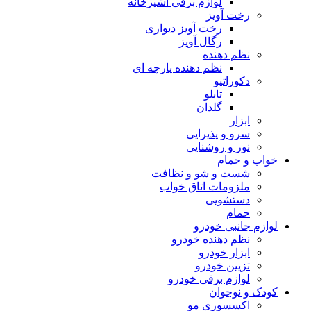
لوازم برقی آشپزخانه
رخت آویز
رخت آویز دیواری
رگال آویز
نظم دهنده
نظم دهنده پارچه ای
دکوراتیو
تابلو
گلدان
ابزار
سرو و پذیرایی
نور و روشنایی
خواب و حمام
شست و شو و نظافت
ملزومات اتاق خواب
دستشویی
حمام
لوازم جانبی خودرو
نظم دهنده خودرو
ابزار خودرو
تزیین خودرو
لوازم برقی خودرو
کودک و نوجوان
اکسسوری مو