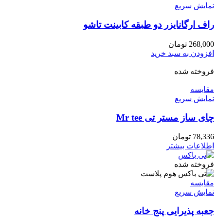
نمایش سریع
راف ارگانایزر دو طبقه کابینت تاشو
268,000
تومان
افزودن به سبد خرید
فروخته شده
مقايسه
نمایش سریع
چای ساز مستر تی Mr tee
78,336
تومان
اطلاعات بیشتر
فروخته شده
مقايسه
نمایش سریع
جعبه پذیرایی پنج خانه