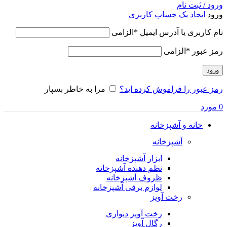
ورود / ثبت نام
ورود
ایجاد یک حساب کاربری
نام کاربری یا آدرس ایمیل
*
الزامی
رمز عبور
*
الزامی
ورود
رمز عبور را فراموش کرده اید؟
مرا به خاطر بسپار
0
مورد
خانه و آشپزخانه
آشپزخانه
ابزار آشپزخانه
نظم دهنده آشپزخانه
ظروف آشپزخانه
لوازم برقی آشپزخانه
رخت آویز
رخت آویز دیواری
رگال آویز