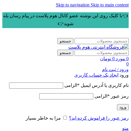
Skip to navigation
Skip to main content
👈با کلیک روی این نوشته عضو کانال هوم پلاست در پیام رسان بله
شوید👉
جستجو
جستجو
0
مورد
0
تومان
0
ورود / ثبت نام
ورود
ایجاد یک حساب کاربری
نام کاربری یا آدرس ایمیل
*
الزامی
رمز عبور
*
الزامی
ورود
رمز عبور را فراموش کرده اید؟
مرا به خاطر بسپار
منو