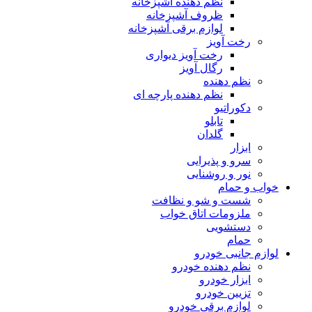
نظم دهنده آشپزخانه
ظروف آشپزخانه
لوازم برقی آشپزخانه
رخت آویز
رخت آویز دیواری
رگال آویز
نظم دهنده
نظم دهنده پارچه ای
دکوراتیو
تابلو
گلدان
ابزار
سرو و پذیرایی
نور و روشنایی
خواب و حمام
شست و شو و نظافت
ملزومات اتاق خواب
دستشویی
حمام
لوازم جانبی خودرو
نظم دهنده خودرو
ابزار خودرو
تزیین خودرو
لوازم برقی خودرو