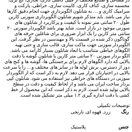
مجسمه سازی، کناف کاری، کابینت سازی، خراطی، پارکت و
سرامیک کاری و … به شابلون الگوبرداری جهت انجام دقیق کارها
نیاز می باشد. باید متذکر شویم شابلون الگوبرداری سوزنی کاربن
طول ۲۰ سانتی متر نمونه با کیفیت و پرکاربرد از شابلون های
سوزنی موجود در بازار است. شاید بهتر باشد الگوبردار سوزنی ۲۰
سانتی متر کاربن را یک ابزار ضروری برای شاغلین حرفه های
گوناگون ذکر شده در قسمت بالا و مهندسین در نظر گرفت. این
الگوبردار سوزنی جهت ماکت سازی، قالب سازی و حتی تهیه
الگوهای خیاطی متناسب با ابعاد شابلون بسیار کارآمد می باشد.
الگو بردار سوزنی ۲۰ سانتی متر کاربن یا شابلون گوشه با دقت
بالایی که دارد الگوهای لازم برای برجستگی ها، گوشه ها و کنج های
دور از دسترس، برش لوله ها در سایز های مختلف و… را با سرعت
بالایی در اختیارتان قرار می دهد. لازم به ذکر است که از الگوبردار
سوزنی در دستگاه های خراطی نیز استفاده می شود. شابلون کپی
بردار ساخت ایران می باشد و از لحاظ کیفیت و دقت در سطح
بالایی تولید شده است. لازم به ذکر است که این محصول از خط
کشی با دقت اندازه گیری ۱.۲ میلی متر تشکیل شده است.
توضیحات تکمیلی
رنگ
زرد
,
قهوه ای
,
نارنجی
جنس
پلاستیک