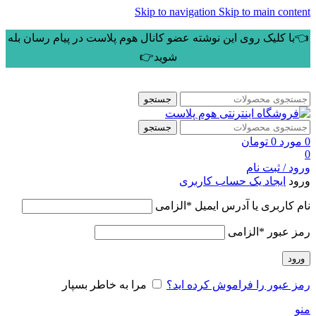
Skip to navigation
Skip to main content
👈با کلیک روی این نوشته عضو کانال هوم پلاست در پیام رسان بله
شوید👉
جستجو
جستجو
0
مورد
0
تومان
0
ورود / ثبت نام
ورود
ایجاد یک حساب کاربری
نام کاربری یا آدرس ایمیل
*
الزامی
رمز عبور
*
الزامی
ورود
رمز عبور را فراموش کرده اید؟
مرا به خاطر بسپار
منو