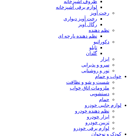
ظروف آشپزخانه
لوازم برقی آشپزخانه
رخت آویز
رخت آویز دیواری
رگال آویز
نظم دهنده
نظم دهنده پارچه ای
دکوراتیو
تابلو
گلدان
ابزار
سرو و پذیرایی
نور و روشنایی
خواب و حمام
شست و شو و نظافت
ملزومات اتاق خواب
دستشویی
حمام
لوازم جانبی خودرو
نظم دهنده خودرو
ابزار خودرو
تزیین خودرو
لوازم برقی خودرو
کودک و نوجوان