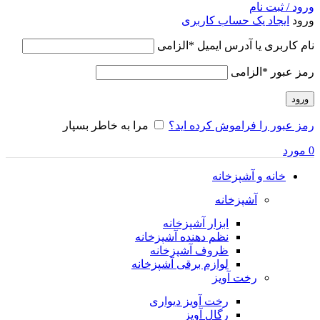
ورود / ثبت نام
ورود
ایجاد یک حساب کاربری
نام کاربری یا آدرس ایمیل
*
الزامی
رمز عبور
*
الزامی
ورود
رمز عبور را فراموش کرده اید؟
مرا به خاطر بسپار
0
مورد
خانه و آشپزخانه
آشپزخانه
ابزار آشپزخانه
نظم دهنده آشپزخانه
ظروف آشپزخانه
لوازم برقی آشپزخانه
رخت آویز
رخت آویز دیواری
رگال آویز