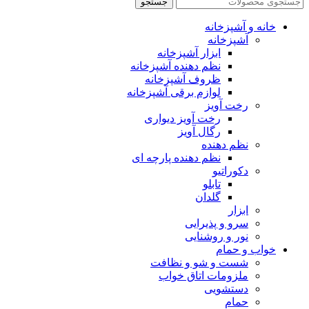
جستجو
خانه و آشپزخانه
آشپزخانه
ابزار آشپزخانه
نظم دهنده آشپزخانه
ظروف آشپزخانه
لوازم برقی آشپزخانه
رخت آویز
رخت آویز دیواری
رگال آویز
نظم دهنده
نظم دهنده پارچه ای
دکوراتیو
تابلو
گلدان
ابزار
سرو و پذیرایی
نور و روشنایی
خواب و حمام
شست و شو و نظافت
ملزومات اتاق خواب
دستشویی
حمام