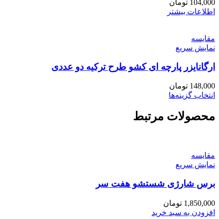
104,000
تومان
اطلاعات بیشتر
مقايسه
نمایش سریع
ارگانایزر پارچه ای کشو طرح ترکیه دو عددی
148,000
تومان
این
انتخاب گزینه‌ها
محصول
دارای
محصولات مرتبط
انواع
مختلفی
می
باشد.
مقايسه
گزینه
نمایش سریع
ها
ممکن
برس شارژی شستشو هفت سر
است
در
1,850,000
تومان
صفحه
افزودن به سبد خرید
محصول