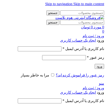
Skip to navigation
Skip to main content
👈با کلیک روی این نوشته عضو کانال هوم پلاست در پیام رسان بله
جستجو
شوید👉
جستجو
0
مورد
0
تومان
0
ورود / ثبت نام
ورود
ایجاد یک حساب کاربری
الزامی
نام کاربری یا آدرس ایمیل
*
الزامی
رمز عبور
*
ورود
رمز عبور را فراموش کرده اید؟
مرا به خاطر بسپار
منو
ورود / ثبت نام
ورود
ایجاد یک حساب کاربری
الزامی
نام کاربری یا آدرس ایمیل
*