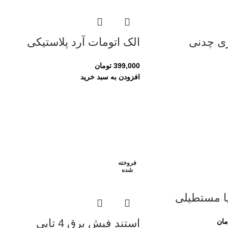
ری چدنی
الک اتومات آرد پلاستیکی
399,000
تومان
افزودن به سبد خرید
فروخته
شده
ا مستطیلی
استند فیش برق 4 تایی
مان