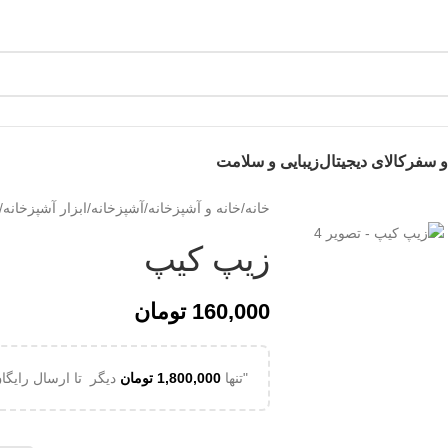
 روی این نوشته عضو کانال هوم پلاست در پیام رسان بله شوید👉
 سفر
کالای دیجیتال
زیبایی و سلامت
خانه
/
خانه و آشپزخانه
/
آشپزخانه
/
ابزار آشپزخانه
/
زیپ کیپ
160,000
تومان
"تنها
1,800,000
تومان
دیگر تا ارسال رایگان