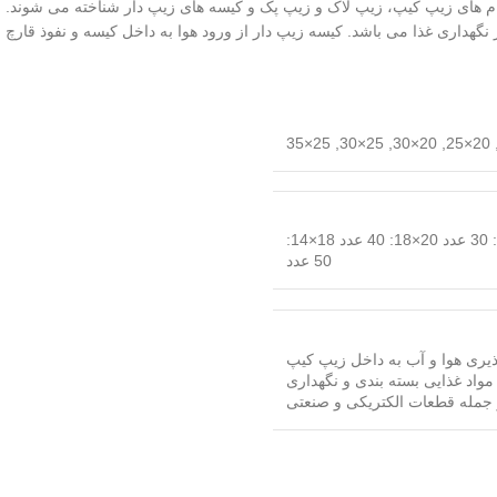
ام های زیپ کیپ، زیپ لاک و زیپ پک و کیسه های زیپ دار شناخته می شوند‏.‏ ا
 نگهداری غذا می باشد‏.‏ کیسه زیپ دار از ورود ھوا به داخل کیسه و نفوذ قار
25×35
,
25×30
,
20×30
,
20×25
25×35: 20 عدد 20×25: 30 عدد 20×30: 25 عدد 30×25: 30 عدد 20×18: 40 عدد 18×14:
50 عدد
پذیری هوا و آب به داخل زیپ کیپ
 مواد غذایی بسته بندی و نگهداری
ز جمله قطعات الکتریکی و صنعتی