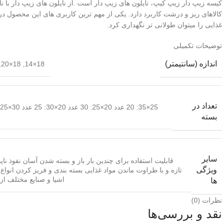
کیسه زیپ دار زیپ کیپ، نایلون های زیپ دار است .از نایلون های زیپ دار با ن
کالاهای ریز و درشت کاربرد دارد‏.‏ یکی از مهم ترین کاربری های این محصول در
غذایی را میتوان طولانی تر نگھداری کرد‏.‏
توضیحات تکمیلی
اندازه (سانتیمتر)
,
18×20
,
18×14
تعداد در
بسته
سایر
قابلیت استفاده برای چندین بار باز و بسته شدن آسان نفوذ نا
ویژگی
تازه و با طراوت ماندن مواد غذایی بسته بندی و فریز کردن انواع
اشیا و صنایع مختلف ا
ها
نظرات (0)
نقد و بررسی‌ها