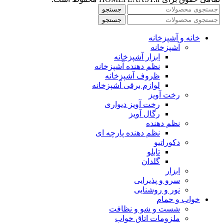
جستجو
جستجو
خانه و آشپزخانه
آشپزخانه
ابزار آشپزخانه
نظم دهنده آشپزخانه
ظروف آشپزخانه
لوازم برقی آشپزخانه
رخت آویز
رخت آویز دیواری
رگال آویز
نظم دهنده
نظم دهنده پارچه ای
دکوراتیو
تابلو
گلدان
ابزار
سرو و پذیرایی
نور و روشنایی
خواب و حمام
شست و شو و نظافت
ملزومات اتاق خواب