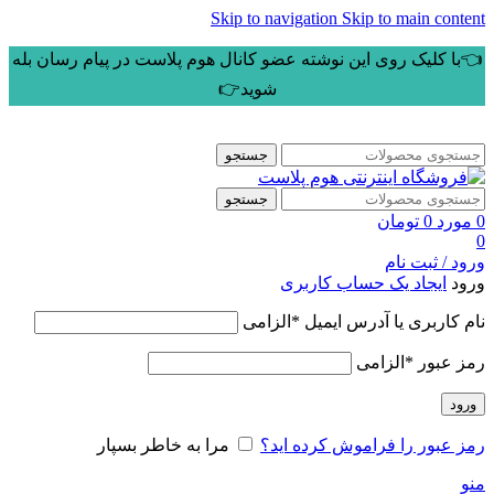
Skip to navigation
Skip to main content
👈با کلیک روی این نوشته عضو کانال هوم پلاست در پیام رسان بله
شوید👉
جستجو
جستجو
0
مورد
0
تومان
0
ورود / ثبت نام
ورود
ایجاد یک حساب کاربری
نام کاربری یا آدرس ایمیل
*
الزامی
رمز عبور
*
الزامی
ورود
رمز عبور را فراموش کرده اید؟
مرا به خاطر بسپار
منو