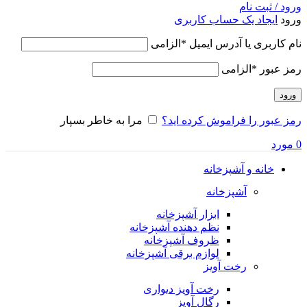
ورود / ثبت نام
ورود
ایجاد یک حساب کاربری
نام کاربری یا آدرس ایمیل
*
الزامی
رمز عبور
*
الزامی
ورود
رمز عبور را فراموش کرده اید؟
مرا به خاطر بسپار
0
مورد
خانه و آشپزخانه
آشپزخانه
ابزار آشپزخانه
نظم دهنده آشپزخانه
ظروف آشپزخانه
لوازم برقی آشپزخانه
رخت آویز
رخت آویز دیواری
رگال آویز