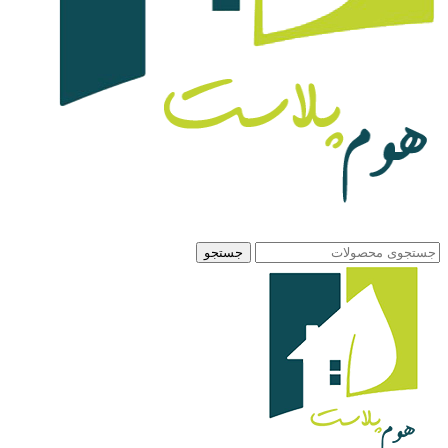
جستجو