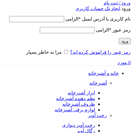
ورود / ثبت نام
ورود
ایجاد یک حساب کاربری
نام کاربری یا آدرس ایمیل
*
الزامی
رمز عبور
*
الزامی
ورود
رمز عبور را فراموش کرده اید؟
مرا به خاطر بسپار
0
مورد
خانه و آشپزخانه
آشپزخانه
ابزار آشپزخانه
نظم دهنده آشپزخانه
ظروف آشپزخانه
لوازم برقی آشپزخانه
رخت آویز
رخت آویز دیواری
رگال آویز