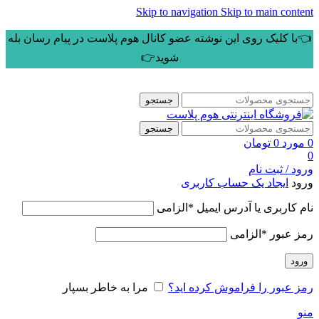
Skip to navigation
Skip to main content
👈با کلیک روی این نوشته عضو کانال هوم پلاست در پیام رسان بله
شوید👉
جستجو
جستجو
0
مورد
0
تومان
0
ورود / ثبت نام
ورود
ایجاد یک حساب کاربری
نام کاربری یا آدرس ایمیل
*
الزامی
رمز عبور
*
الزامی
ورود
رمز عبور را فراموش کرده اید؟
مرا به خاطر بسپار
منو