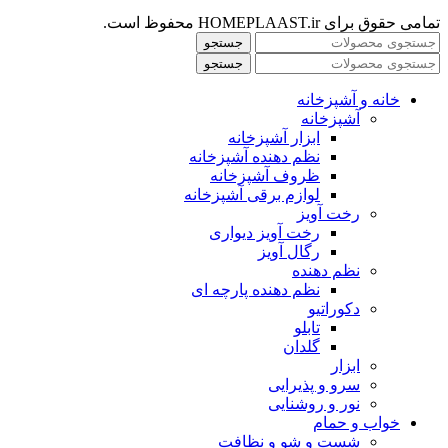
تمامی حقوق برای HOMEPLAAST.ir محفوظ است.
جستجو
جستجو
خانه و آشپزخانه
آشپزخانه
ابزار آشپزخانه
نظم دهنده آشپزخانه
ظروف آشپزخانه
لوازم برقی آشپزخانه
رخت آویز
رخت آویز دیواری
رگال آویز
نظم دهنده
نظم دهنده پارچه ای
دکوراتیو
تابلو
گلدان
ابزار
سرو و پذیرایی
نور و روشنایی
خواب و حمام
شست و شو و نظافت