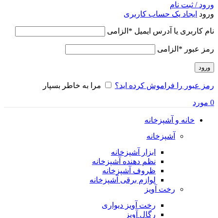
ورود / ثبت نام
ورود
ایجاد یک حساب کاربری
نام کاربری یا آدرس ایمیل
*
الزامی
رمز عبور
*
الزامی
ورود
رمز عبور را فراموش کرده اید؟
مرا به خاطر بسپار
0
مورد
خانه و آشپزخانه
آشپزخانه
ابزار آشپزخانه
نظم دهنده آشپزخانه
ظروف آشپزخانه
لوازم برقی آشپزخانه
رخت آویز
رخت آویز دیواری
رگال آویز