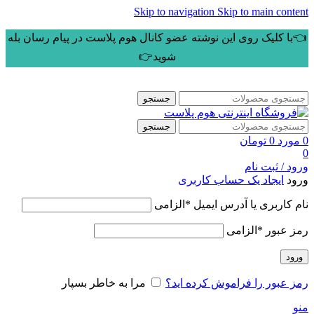
Skip to navigation
Skip to main content
👈با کلیک روی این نوشته عضو کانال هوم پلاست در پیام رسان بله
شوید👉
جستجو
جستجو
0
مورد
0
تومان
0
ورود / ثبت نام
ورود
ایجاد یک حساب کاربری
نام کاربری یا آدرس ایمیل
*
الزامی
رمز عبور
*
الزامی
ورود
رمز عبور را فراموش کرده اید؟
مرا به خاطر بسپار
منو