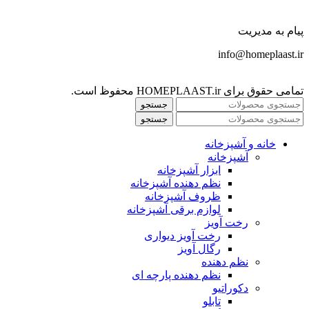
پیام به مدیریت
info@homeplaast.ir
تمامی حقوق برای HOMEPLAAST.ir محفوظ است.
جستجو
جستجو
خانه و آشپزخانه
آشپزخانه
ابزار آشپزخانه
نظم دهنده آشپزخانه
ظروف آشپزخانه
لوازم برقی آشپزخانه
رخت آویز
رخت آویز دیواری
رگال آویز
نظم دهنده
نظم دهنده پارچه ای
دکوراتیو
تابلو