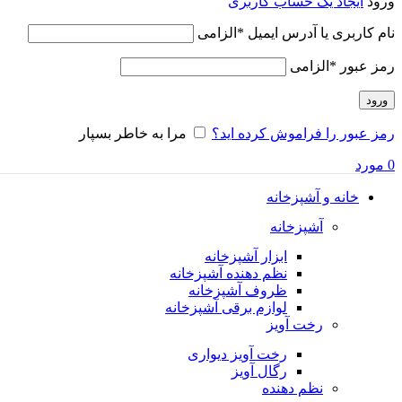
ورود
ایجاد یک حساب کاربری
نام کاربری یا آدرس ایمیل
*
الزامی
رمز عبور
*
الزامی
ورود
رمز عبور را فراموش کرده اید؟
مرا به خاطر بسپار
0
مورد
خانه و آشپزخانه
آشپزخانه
ابزار آشپزخانه
نظم دهنده آشپزخانه
ظروف آشپزخانه
لوازم برقی آشپزخانه
رخت آویز
رخت آویز دیواری
رگال آویز
نظم دهنده