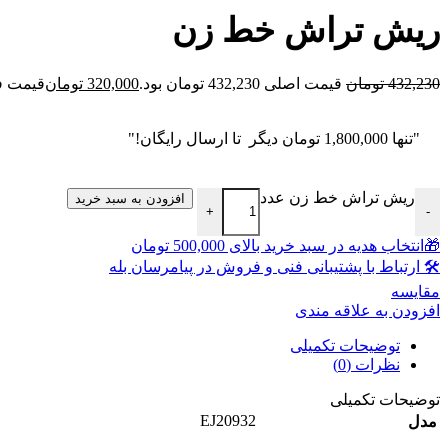
ریش تراش خط زن
432,230
تومان
قیمت اصلی 432,230 تومان بود.
320,000
تومان
قیمت فعلی 20,000
"تنها
1,800,000
تومان
دیگر تا ارسال رایگان!"
ریش تراش خط زن عدد
افزودن به سبد خرید
+
-
🎁انتخاب هدیه در سبد خرید بالای 500,000 تومان
🛠 ارتباط با پشتیبانی فنی و فروش در پیامرسان بله
مقايسه
افزودن به علاقه مندی
توضیحات تکمیلی
نظرات (0)
توضیحات تکمیلی
EJ20932
مدل