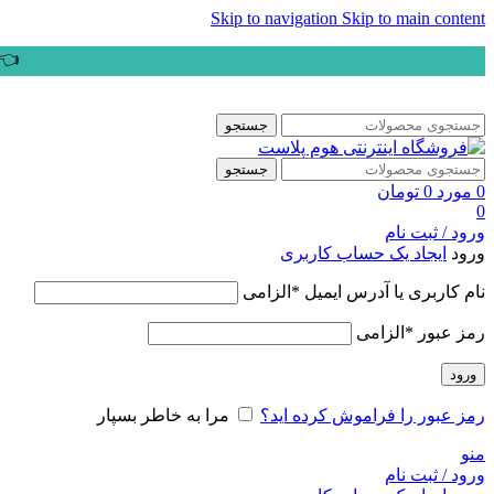
Skip to navigation
Skip to main content
👈ب
جستجو
جستجو
0
مورد
0
تومان
0
ورود / ثبت نام
ورود
ایجاد یک حساب کاربری
نام کاربری یا آدرس ایمیل
*
الزامی
رمز عبور
*
الزامی
ورود
رمز عبور را فراموش کرده اید؟
مرا به خاطر بسپار
منو
ورود / ثبت نام