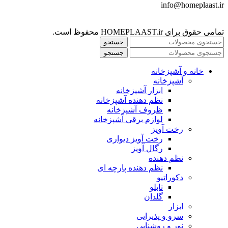
info@homeplaast.ir
تمامی حقوق برای HOMEPLAAST.ir محفوظ است.
جستجو
جستجو
خانه و آشپزخانه
آشپزخانه
ابزار آشپزخانه
نظم دهنده آشپزخانه
ظروف آشپزخانه
لوازم برقی آشپزخانه
رخت آویز
رخت آویز دیواری
رگال آویز
نظم دهنده
نظم دهنده پارچه ای
دکوراتیو
تابلو
گلدان
ابزار
سرو و پذیرایی
نور و روشنایی