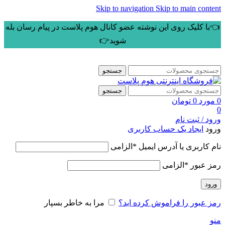
Skip to navigation
Skip to main content
👈با کلیک روی این نوشته عضو کانال هوم پلاست در پیام رسان بله
شوید👉
جستجو
جستجو
0
مورد
0
تومان
0
ورود / ثبت نام
ورود
ایجاد یک حساب کاربری
نام کاربری یا آدرس ایمیل
*
الزامی
رمز عبور
*
الزامی
ورود
رمز عبور را فراموش کرده اید؟
مرا به خاطر بسپار
منو