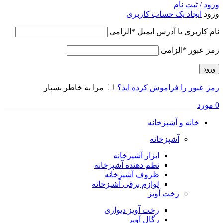
ورود / ثبت نام
ورود
ایجاد یک حساب کاربری
نام کاربری یا آدرس ایمیل
*
الزامی
رمز عبور
*
الزامی
ورود
رمز عبور را فراموش کرده اید؟
مرا به خاطر بسپار
0
مورد
خانه و آشپزخانه
آشپزخانه
ابزار آشپزخانه
نظم دهنده آشپزخانه
ظروف آشپزخانه
لوازم برقی آشپزخانه
رخت آویز
رخت آویز دیواری
رگال آویز