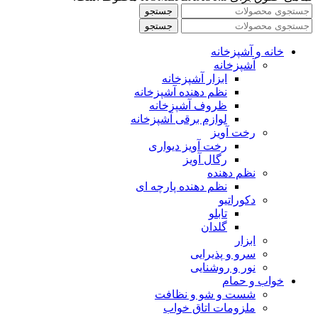
جستجو
جستجو
خانه و آشپزخانه
آشپزخانه
ابزار آشپزخانه
نظم دهنده آشپزخانه
ظروف آشپزخانه
لوازم برقی آشپزخانه
رخت آویز
رخت آویز دیواری
رگال آویز
نظم دهنده
نظم دهنده پارچه ای
دکوراتیو
تابلو
گلدان
ابزار
سرو و پذیرایی
نور و روشنایی
خواب و حمام
شست و شو و نظافت
ملزومات اتاق خواب