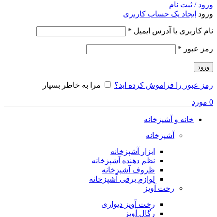
ورود / ثبت نام
ورود
ایجاد یک حساب کاربری
الزامی
نام کاربری یا آدرس ایمیل
*
الزامی
رمز عبور
*
ورود
رمز عبور را فراموش کرده اید؟
مرا به خاطر بسپار
0
مورد
خانه و آشپزخانه
آشپزخانه
ابزار آشپزخانه
نظم دهنده آشپزخانه
ظروف آشپزخانه
لوازم برقی آشپزخانه
رخت آویز
رخت آویز دیواری
رگال آویز