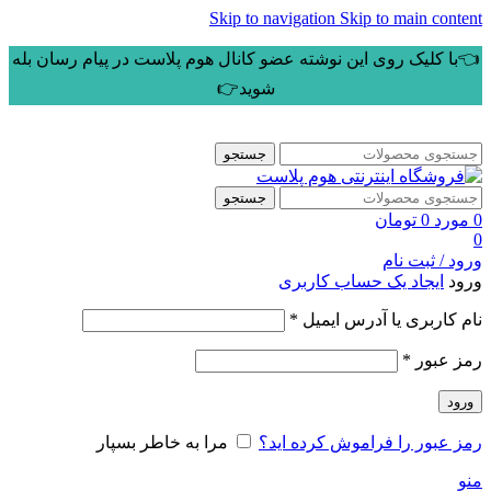
Skip to navigation
Skip to main content
👈با کلیک روی این نوشته عضو کانال هوم پلاست در پیام رسان بله
شوید👉
جستجو
جستجو
0
مورد
0
تومان
0
ورود / ثبت نام
ورود
ایجاد یک حساب کاربری
الزامی
نام کاربری یا آدرس ایمیل
*
الزامی
رمز عبور
*
ورود
رمز عبور را فراموش کرده اید؟
مرا به خاطر بسپار
منو