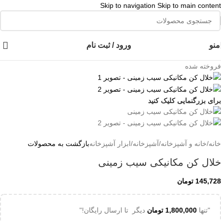
Skip to navigation
Skip to main content
👈با کلیک روی این نوشته عضو کانال هوم پلاست در پیام رسان بله شوید👉
منو
ورود / ثبت نام
فروخته شده
برای بزرگنمایی کلیک کنید
خانه
/
خانه و آشپزخانه
/
آشپزخانه
/
ابزار آشپزخانه
بازگشت به محصولات
خلال کن مکانیکی سیب زمینی
145,728
تومان
"تنها
1,800,000
تومان
دیگر تا ارسال رایگان!"