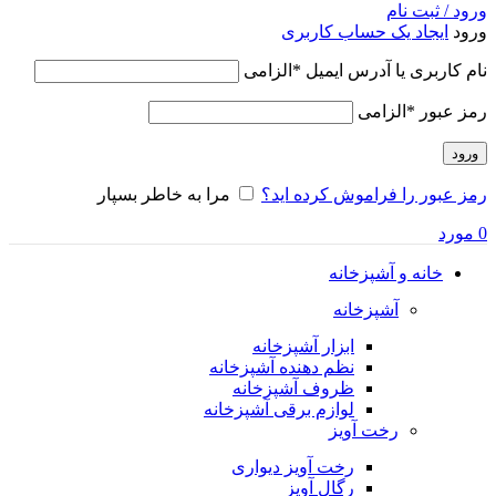
ورود / ثبت نام
ورود
ایجاد یک حساب کاربری
نام کاربری یا آدرس ایمیل
*
الزامی
رمز عبور
*
الزامی
ورود
رمز عبور را فراموش کرده اید؟
مرا به خاطر بسپار
0
مورد
خانه و آشپزخانه
آشپزخانه
ابزار آشپزخانه
نظم دهنده آشپزخانه
ظروف آشپزخانه
لوازم برقی آشپزخانه
رخت آویز
رخت آویز دیواری
رگال آویز