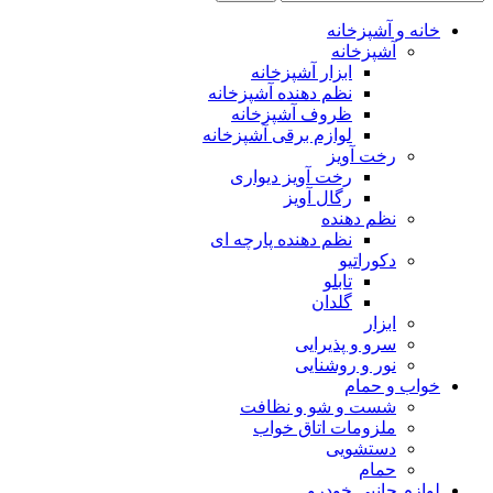
خانه و آشپزخانه
آشپزخانه
ابزار آشپزخانه
نظم دهنده آشپزخانه
ظروف آشپزخانه
لوازم برقی آشپزخانه
رخت آویز
رخت آویز دیواری
رگال آویز
نظم دهنده
نظم دهنده پارچه ای
دکوراتیو
تابلو
گلدان
ابزار
سرو و پذیرایی
نور و روشنایی
خواب و حمام
شست و شو و نظافت
ملزومات اتاق خواب
دستشویی
حمام
لوازم جانبی خودرو