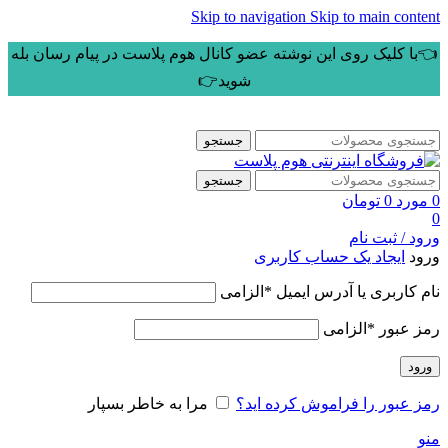
Skip to navigation
Skip to main content
👈با کلیک روی این نوشته عضو کانال هوم پلاست در پیام رسان بله
شوید👉
جستجو
جستجو
0
مورد
0
تومان
0
ورود / ثبت نام
ورود
ایجاد یک حساب کاربری
نام کاربری یا آدرس ایمیل
*
الزامی
رمز عبور
*
الزامی
ورود
رمز عبور را فراموش کرده اید؟
مرا به خاطر بسپار
منو