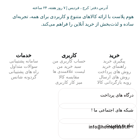
آدرس دفتر: کرج ، فردیس | ۷ روز هفته، ۲۴ ساعته
هوم پلاست با ارائه کالاهای متنوع و کاربردی برای همه، تجربه‌ای
ساده و لذت‌بخش از خرید آنلاین را فراهم می‌کند.
خرید
کاربری
خدمات
پیگیری خرید
حساب کاربری من
سامانه پشتیبانی
راهنمای خرید
سبد خرید من
سوالات متداول
روش های پرداخت
راه های پشتیبانی
لیست علاقمندی ها
روش های ارسال
مقایسه کالا
گردونه شانس
رویه بازگردانی کالا
میز کار کاربری
درگاه های پرداخت
شبکه های اجتماعی ما !
پیام به مدیریت
info@homeplaast.ir