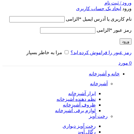
ورود / ثبت نام
ورود
ایجاد یک حساب کاربری
نام کاربری یا آدرس ایمیل
*
الزامی
رمز عبور
*
الزامی
ورود
رمز عبور را فراموش کرده اید؟
مرا به خاطر بسپار
0
مورد
خانه و آشپزخانه
آشپزخانه
ابزار آشپزخانه
نظم دهنده آشپزخانه
ظروف آشپزخانه
لوازم برقی آشپزخانه
رخت آویز
رخت آویز دیواری
رگال آویز