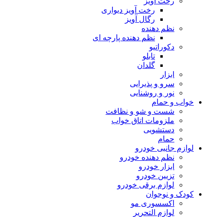
رخت آویز
رخت آویز دیواری
رگال آویز
نظم دهنده
نظم دهنده پارچه ای
دکوراتیو
تابلو
گلدان
ابزار
سرو و پذیرایی
نور و روشنایی
خواب و حمام
شست و شو و نظافت
ملزومات اتاق خواب
دستشویی
حمام
لوازم جانبی خودرو
نظم دهنده خودرو
ابزار خودرو
تزیین خودرو
لوازم برقی خودرو
کودک و نوجوان
اکسسوری مو
لوازم التحریر