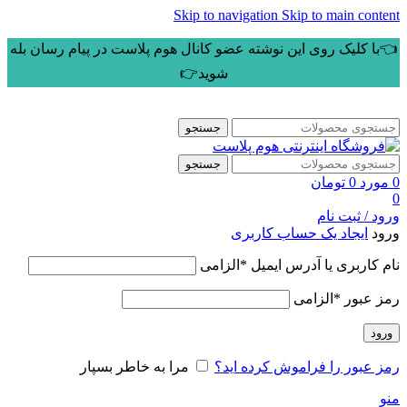
Skip to navigation
Skip to main content
👈با کلیک روی این نوشته عضو کانال هوم پلاست در پیام رسان بله
شوید👉
جستجو
جستجو
0
مورد
0
تومان
0
ورود / ثبت نام
ورود
ایجاد یک حساب کاربری
نام کاربری یا آدرس ایمیل
*
الزامی
رمز عبور
*
الزامی
ورود
رمز عبور را فراموش کرده اید؟
مرا به خاطر بسپار
منو