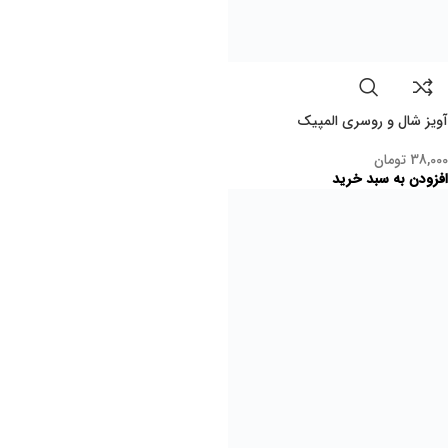
بازگردانی کالا
تا هفت روز
روش ها پرداخت
درگاه های مجاز
پشتیبانی مشتریان
7 / 24
نحوه ی ارسال
پست و تیپاکس
آدرس دفتر: کرج ، فردیس | 7 روز هفته، 24 ساعته