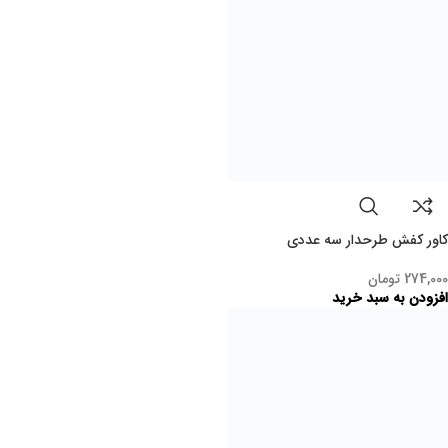
هوم پلاست با ارائه کالاهای متنوع و کاربردی برای همه، تجربه‌ای ساده و
لذت‌بخش از خرید آنلاین را فراهم می‌کند.
خرید
پیگیری خرید
راهنمای خرید
روش های پرداخت
روش های ارسال
رویه بازگردانی کالا
کاربری
حساب کاربری من
سبد خرید من
لیست علاقمندی ها
مقایسه کالا
میز کار کاربری
خدمات
سامانه پشتیبانی
سوالات متداول
راه های پشتیبانی