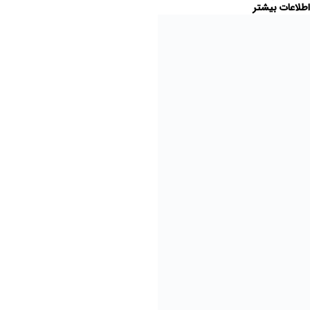
شبکه های اجتماعی ما !
پیام به مدیریت
info@homeplaast.ir
تمامی حقوق برای HOMEPLAAST.ir محفوظ است.