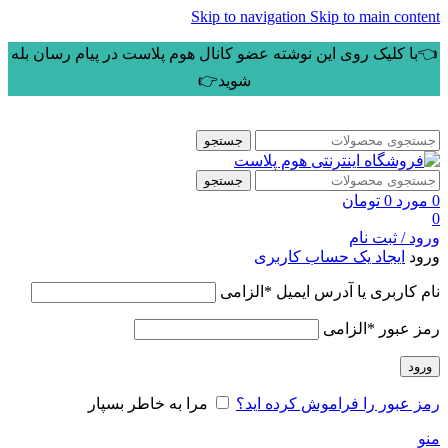
Skip to navigation
Skip to main content
👈با کلیک روی این نوشته عضو کانال هوم پلاست در پیام رسان بله
شوید👉
جستجو
جستجو
0
مورد
0
تومان
0
ورود / ثبت نام
ورود
ایجاد یک حساب کاربری
نام کاربری یا آدرس ایمیل
*
الزامی
رمز عبور
*
الزامی
ورود
رمز عبور را فراموش کرده اید؟
مرا به خاطر بسپار
منو