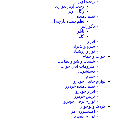
رخت آویز
رخت آویز دیواری
رگال آویز
نظم دهنده
نظم دهنده پارچه ای
دکوراتیو
تابلو
گلدان
ابزار
سرو و پذیرایی
نور و روشنایی
خواب و حمام
شست و شو و نظافت
ملزومات اتاق خواب
دستشویی
حمام
لوازم جانبی خودرو
نظم دهنده خودرو
ابزار خودرو
تزیین خودرو
لوازم برقی خودرو
کودک و نوجوان
اکسسوری مو
لوازم التحریر