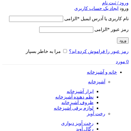
ورود / ثبت نام
ورود
ایجاد یک حساب کاربری
نام کاربری یا آدرس ایمیل
*
الزامی
رمز عبور
*
الزامی
ورود
رمز عبور را فراموش کرده اید؟
مرا به خاطر بسپار
0
مورد
خانه و آشپزخانه
آشپزخانه
ابزار آشپزخانه
نظم دهنده آشپزخانه
ظروف آشپزخانه
لوازم برقی آشپزخانه
رخت آویز
رخت آویز دیواری
رگال آویز