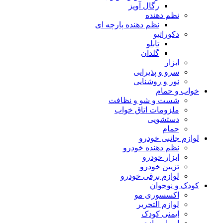
رگال آویز
نظم دهنده
نظم دهنده پارچه ای
دکوراتیو
تابلو
گلدان
ابزار
سرو و پذیرایی
نور و روشنایی
خواب و حمام
شست و شو و نظافت
ملزومات اتاق خواب
دستشویی
حمام
لوازم جانبی خودرو
نظم دهنده خودرو
ابزار خودرو
تزیین خودرو
لوازم برقی خودرو
کودک و نوجوان
اکسسوری مو
لوازم التحریر
ایمنی کودک