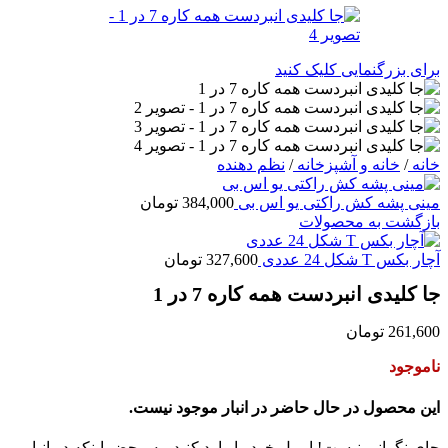
برای بزرگنمایی کلیک کنید
خانه
/
خانه و آشپزخانه
/
نظم دهنده
مینی پشه کش راکتی یو اس بی
384,000
تومان
بازگشت به محصولات
آچار بکس T شکل 24 عددی
327,600
تومان
جا کلیدی انبردست همه کاره 7 در 1
261,600
تومان
ناموجود
این محصول در حال حاضر در انبار موجود نیست.
جای نگرانی نیست! ایمیل خود را وارد کنید، به محض اینکه در انبار