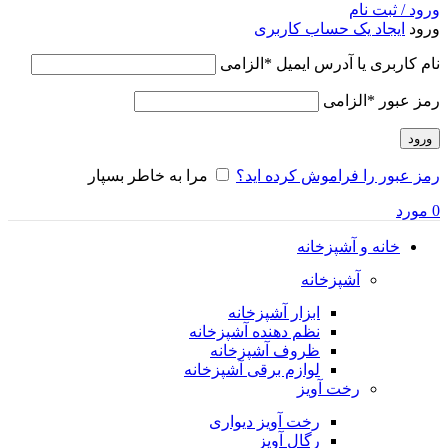
ورود / ثبت نام
ورود
ایجاد یک حساب کاربری
نام کاربری یا آدرس ایمیل
*
الزامی
رمز عبور
*
الزامی
ورود
رمز عبور را فراموش کرده اید؟
مرا به خاطر بسپار
0
مورد
خانه و آشپزخانه
آشپزخانه
ابزار آشپزخانه
نظم دهنده آشپزخانه
ظروف آشپزخانه
لوازم برقی آشپزخانه
رخت آویز
رخت آویز دیواری
رگال آویز