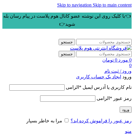
Skip to navigation
Skip to main content
👈با کلیک روی این نوشته عضو کانال هوم پلاست در پیام رسان بله
شوید👉
جستجو
جستجو
0
مورد
0
تومان
0
ورود / ثبت نام
ورود
ایجاد یک حساب کاربری
نام کاربری یا آدرس ایمیل
*
الزامی
رمز عبور
*
الزامی
ورود
رمز عبور را فراموش کرده اید؟
مرا به خاطر بسپار
منو