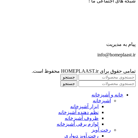
شبکه های اجتماعی ما !
پیام به مدیریت
info@homeplaast.ir
تمامی حقوق برای HOMEPLAAST.ir محفوظ است.
جستجو
جستجو
خانه و آشپزخانه
آشپزخانه
ابزار آشپزخانه
نظم دهنده آشپزخانه
ظروف آشپزخانه
لوازم برقی آشپزخانه
رخت آویز
رخت آویز دیواری