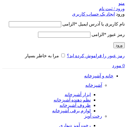
منو
ورود / ثبت نام
ورود
ایجاد یک حساب کاربری
نام کاربری یا آدرس ایمیل
*
الزامی
رمز عبور
*
الزامی
ورود
رمز عبور را فراموش کرده اید؟
مرا به خاطر بسپار
0
مورد
خانه و آشپزخانه
آشپزخانه
ابزار آشپزخانه
نظم دهنده آشپزخانه
ظروف آشپزخانه
لوازم برقی آشپزخانه
رخت آویز
رخت آویز دیواری