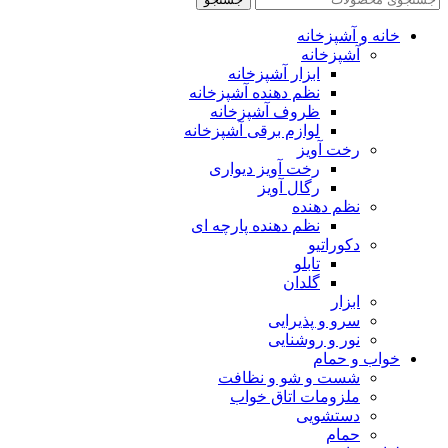
خانه و آشپزخانه
آشپزخانه
ابزار آشپزخانه
نظم دهنده آشپزخانه
ظروف آشپزخانه
لوازم برقی آشپزخانه
رخت آویز
رخت آویز دیواری
رگال آویز
نظم دهنده
نظم دهنده پارچه ای
دکوراتیو
تابلو
گلدان
ابزار
سرو و پذیرایی
نور و روشنایی
خواب و حمام
شست و شو و نظافت
ملزومات اتاق خواب
دستشویی
حمام