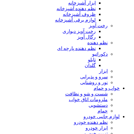
ابزار آشپزخانه
نظم دهنده آشپزخانه
ظروف آشپزخانه
لوازم برقی آشپزخانه
رخت آویز
رخت آویز دیواری
رگال آویز
نظم دهنده
نظم دهنده پارچه ای
دکوراتیو
تابلو
گلدان
ابزار
سرو و پذیرایی
نور و روشنایی
خواب و حمام
شست و شو و نظافت
ملزومات اتاق خواب
دستشویی
حمام
لوازم جانبی خودرو
نظم دهنده خودرو
ابزار خودرو
تزیین خودرو