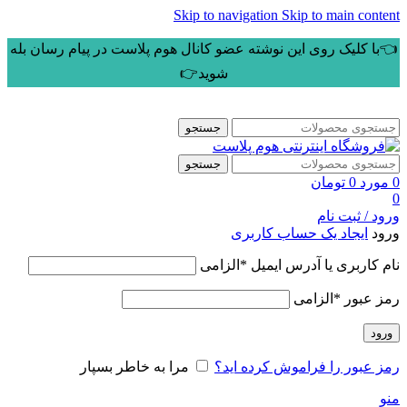
Skip to navigation
Skip to main content
👈با کلیک روی این نوشته عضو کانال هوم پلاست در پیام رسان بله
شوید👉
جستجو
جستجو
0
مورد
0
تومان
0
ورود / ثبت نام
ورود
ایجاد یک حساب کاربری
نام کاربری یا آدرس ایمیل
*
الزامی
رمز عبور
*
الزامی
ورود
رمز عبور را فراموش کرده اید؟
مرا به خاطر بسپار
منو