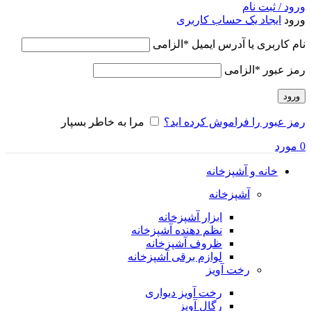
ورود / ثبت نام
ورود
ایجاد یک حساب کاربری
نام کاربری یا آدرس ایمیل
*
الزامی
رمز عبور
*
الزامی
ورود
رمز عبور را فراموش کرده اید؟
مرا به خاطر بسپار
0
مورد
خانه و آشپزخانه
آشپزخانه
ابزار آشپزخانه
نظم دهنده آشپزخانه
ظروف آشپزخانه
لوازم برقی آشپزخانه
رخت آویز
رخت آویز دیواری
رگال آویز