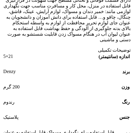
دارای قسمت فوقاتی و تحتانی مسطح جهت سهولت در قرارگیری
قابل استفاده در منزل، محل کار و مسافرت مناسب جهت نگهداری
لوازمی مانند: خمیر دندان و مسواک، لوازم آرایش، عینک، قاشق،
چنگال، چاقو و… قابل استفاده برای دانش آموزان و دانشجویان به
عنوان جای لوازم تحریر محافظت از لوازم به واسطه استحکام
بالای بدنه جلوگیری از آلودگی و حفظ بهداشت قابل استفاده به
عنوان لیوان آب در هنگام مسواک زدن قابلیت شستشو به صورت
دستی و ماشینی
توضیحات تکمیلی
21×5
اندازه (سانتیمتر)
Denzy
برند
وزن
200 گرم
رنگ
رندوم
جنس
پلاستیک
قابل استفاده برای نگهداری مسواک قابل استفاده به عنوان