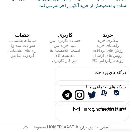
ساده و لذت‌بخش از خرید آنلاین را فراهم می‌کند.
خرید
کاربری
خدمات
پیگیری خرید
حساب کاربری من
سامانه پشتیبانی
راهنمای خرید
سبد خرید من
سوالات متداول
روش های پرداخت
راه های پشتیبانی
لیست علاقمندی ها
روش های ارسال
مقایسه کالا
گردونه شانس
رویه بازگردانی کالا
میز کار کاربری
درگاه های پرداخت
شبکه های اجتماعی ما !
پیام به مدیریت
info@homeplaast.ir
تمامی حقوق برای HOMEPLAAST.ir محفوظ است.