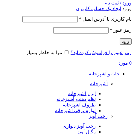
ورود / ثبت نام
ورود
ایجاد یک حساب کاربری
الزامی
نام کاربری یا آدرس ایمیل
*
الزامی
رمز عبور
*
ورود
رمز عبور را فراموش کرده اید؟
مرا به خاطر بسپار
0
مورد
خانه و آشپزخانه
آشپزخانه
ابزار آشپزخانه
نظم دهنده آشپزخانه
ظروف آشپزخانه
لوازم برقی آشپزخانه
رخت آویز
رخت آویز دیواری
رگال آویز