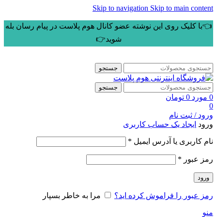
Skip to navigation
Skip to main content
👈با کلیک روی این نوشته عضو کانال هوم پلاست در پیام رسان بله
شوید👉
جستجو
جستجو
0
مورد
0
تومان
0
ورود / ثبت نام
ورود
ایجاد یک حساب کاربری
الزامی
نام کاربری یا آدرس ایمیل
*
الزامی
رمز عبور
*
ورود
رمز عبور را فراموش کرده اید؟
مرا به خاطر بسپار
منو