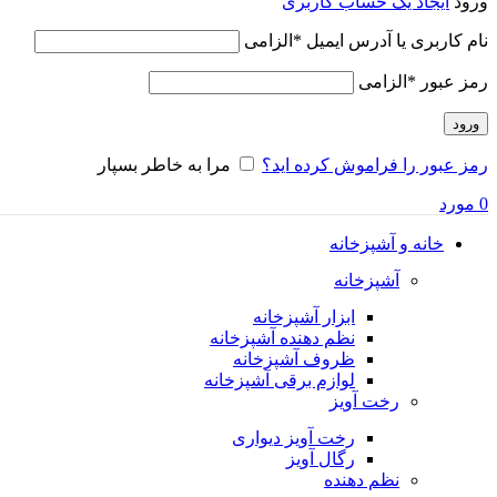
ورود
ایجاد یک حساب کاربری
نام کاربری یا آدرس ایمیل
*
الزامی
رمز عبور
*
الزامی
ورود
رمز عبور را فراموش کرده اید؟
مرا به خاطر بسپار
0
مورد
خانه و آشپزخانه
آشپزخانه
ابزار آشپزخانه
نظم دهنده آشپزخانه
ظروف آشپزخانه
لوازم برقی آشپزخانه
رخت آویز
رخت آویز دیواری
رگال آویز
نظم دهنده