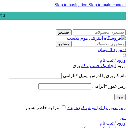
Skip to navigation
Skip to main content
👈ب
جستجو
جستجو
0
مورد
0
تومان
0
ورود / ثبت نام
ورود
ایجاد یک حساب کاربری
نام کاربری یا آدرس ایمیل
*
الزامی
رمز عبور
*
الزامی
ورود
رمز عبور را فراموش کرده اید؟
مرا به خاطر بسپار
منو
ورود / ثبت نام