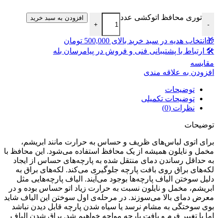
توری محافظ اتوکشی عدد
افزودن به سبد خرید
+
-
🎁انتخاب هدیه در سبد خرید بالای 500,000 تومان
🛠 ارتباط با پشتیبانی فنی و فروش در پیامرسان بله
مقايسه
افزودن به علاقه مندی
توضیحات
توضیحات تکمیلی
نظرات (0)
توضیحات
برای اتوی لباس‌های ظریف و حساس به حرارت مانند ابریشم،
مخمل و نایلون همیشه از یک محافظ استفاده می‌شود. این محافظ با
به حداقل رساندن دمای منتقل شده به پارچه‌های حساس از ایجاد
لکه‌های براق روی بافت پارچه جلوگیری می‌کند. لکه‌های براق به
دلیل سوختن الیاف پارچه‌ها بوجود می‌آیند. الیاف پارچه‌هایی مثل
ابریشم، مخمل و نایلون نسبت به حرارت زیاد اتو حساس بوده و در
معرض دمای بالا می‌سوزند. در مرحله‌ی اول سوختن این الیاف شاید
بوی سوختگی به مشام نرسد یا سیاه شدن پارچه قابل دیدن نباشد
اما با تغییر فرم و بافت پارچه مواجه خواهیم شد. براق شدن الیاف