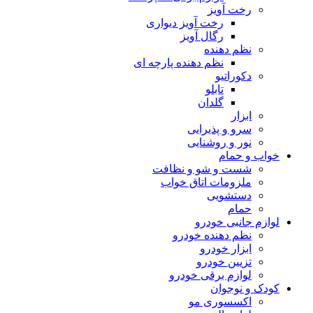
رخت آویز
رخت آویز دیواری
رگال آویز
نظم دهنده
نظم دهنده پارچه ای
دکوراتیو
تابلو
گلدان
ابزار
سرو و پذیرایی
نور و روشنایی
خواب و حمام
شست و شو و نظافت
ملزومات اتاق خواب
دستشویی
حمام
لوازم جانبی خودرو
نظم دهنده خودرو
ابزار خودرو
تزیین خودرو
لوازم برقی خودرو
کودک و نوجوان
اکسسوری مو