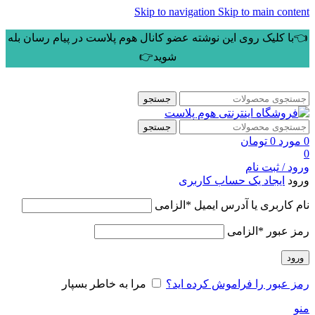
Skip to navigation
Skip to main content
👈با کلیک روی این نوشته عضو کانال هوم پلاست در پیام رسان بله
شوید👉
جستجو
جستجو
0
مورد
0
تومان
0
ورود / ثبت نام
ورود
ایجاد یک حساب کاربری
نام کاربری یا آدرس ایمیل
*
الزامی
رمز عبور
*
الزامی
ورود
رمز عبور را فراموش کرده اید؟
مرا به خاطر بسپار
منو