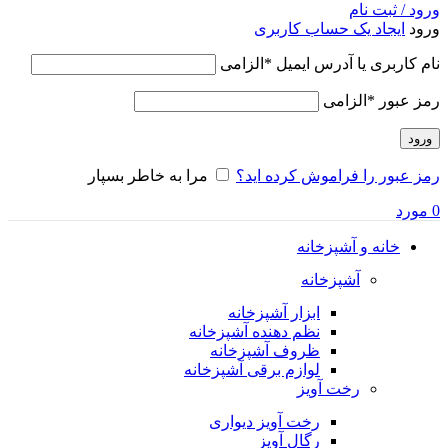
ورود / ثبت نام
ورود
ایجاد یک حساب کاربری
نام کاربری یا آدرس ایمیل
*
الزامی
رمز عبور
*
الزامی
ورود
رمز عبور را فراموش کرده اید؟
مرا به خاطر بسپار
0
مورد
خانه و آشپزخانه
آشپزخانه
ابزار آشپزخانه
نظم دهنده آشپزخانه
ظروف آشپزخانه
لوازم برقی آشپزخانه
رخت آویز
رخت آویز دیواری
رگال آویز