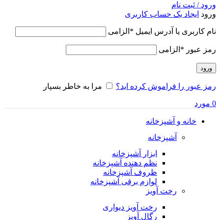
ورود / ثبت نام
ورود
ایجاد یک حساب کاربری
نام کاربری یا آدرس ایمیل
*
الزامی
رمز عبور
*
الزامی
ورود
رمز عبور را فراموش کرده اید؟
مرا به خاطر بسپار
0
مورد
خانه و آشپزخانه
آشپزخانه
ابزار آشپزخانه
نظم دهنده آشپزخانه
ظروف آشپزخانه
لوازم برقی آشپزخانه
رخت آویز
رخت آویز دیواری
رگال آویز