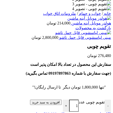
خانه
/
خواب و حمام
/
ملزومات اتاق خواب
هولدر موبایل آینه ماشین
214,000
تومان
بازگشت به محصولات
مینی لباسشویی قابل حمل تاشو
2,800,000
تومان
تقویم چوبی
276,480
تومان
سفارش این محصول در تعداد بالا امکان پذیر است
(جهت سفارش با شماره 09197897863 تماس بگیرید)
"تنها
1,800,000
تومان
دیگر تا ارسال رایگان!"
تقویم چوبی عدد
افزودن به سبد خرید
+
-