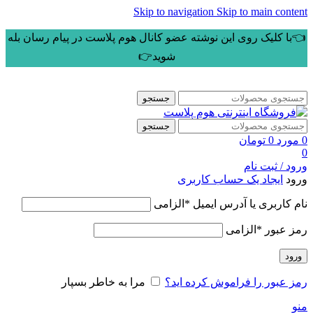
Skip to navigation
Skip to main content
👈با کلیک روی این نوشته عضو کانال هوم پلاست در پیام رسان بله
شوید👉
جستجو
جستجو
0
مورد
0
تومان
0
ورود / ثبت نام
ورود
ایجاد یک حساب کاربری
نام کاربری یا آدرس ایمیل
*
الزامی
رمز عبور
*
الزامی
ورود
رمز عبور را فراموش کرده اید؟
مرا به خاطر بسپار
منو