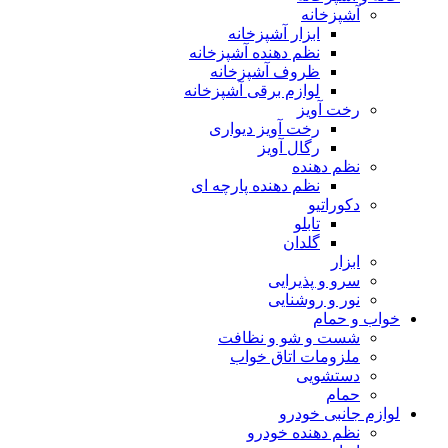
آشپزخانه
ابزار آشپزخانه
نظم دهنده آشپزخانه
ظروف آشپزخانه
لوازم برقی آشپزخانه
رخت آویز
رخت آویز دیواری
رگال آویز
نظم دهنده
نظم دهنده پارچه ای
دکوراتیو
تابلو
گلدان
ابزار
سرو و پذیرایی
نور و روشنایی
خواب و حمام
شست و شو و نظافت
ملزومات اتاق خواب
دستشویی
حمام
لوازم جانبی خودرو
نظم دهنده خودرو