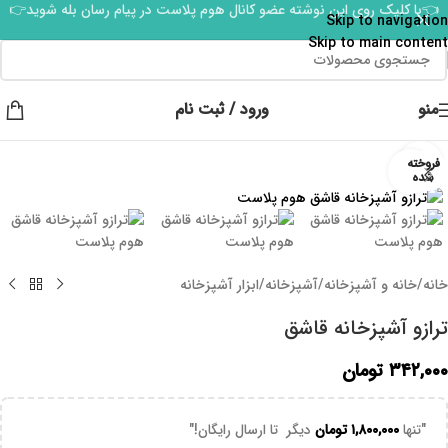
👈با کلیک روی این نوشته عضو کانال هوم پلاست در پیام رسان بله شوید👉
Skip to navigation
Skip to main content
منو
ورود / ثبت نام
فروخته
برای بزرگنمایی کلیک کنید
شده
خانه
/
خانه و آشپزخانه
/
آشپزخانه
/
ابزار آشپزخانه
ترازو آشپزخانه قاشق
۳۴۲,۰۰۰
تومان
"تنها
۱,۸۰۰,۰۰۰
تومان
دیگر تا ارسال رایگان!"