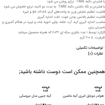
با فشردن دکمه
TARE
ترازو روشن می شود
با فشردن و نگه داشتن دکمه
TARE
به مدت دو ثانیه، ترازو خاموش می شود
قابلیت تنظیم نمایش وزن به واحدهای گرم،
oz
،
ct
، gn و غیره
قابلیت تنظیم بالانس بودن جهت دقت اندازه گیری
مناسب اندازه گیری کره، آرد، خامه، چای، ادویه جات و غیره در هنگام آشپزی و
شیرینی پزی
کارکرد توسط ۱ عدد باطری سکه ای ۲۰۳۲
که همراه محصول میباشد
ظرفیت: تا ۲۰۰ گرم
توضیحات تکمیلی
نظرات (۰)
همچنین ممکن است دوست داشته باشید;
فروخته
فروخته
شده
شده
هولدر موبایل انبری آینه ماشین
آینه جیبی مدل عروسکی
۱۷۸,۰۰۰
تومان
۳۸,۰۰۰
تومان