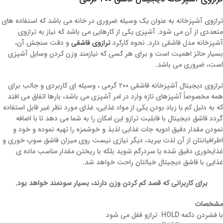
ترازوی آشپزخانه به عنوان یک وسیله ضروری در خانه می باشد که استفاده های
متعددی از آن می شود. آشپزی یکی از کارهایی می باشد که نیاز به ترازوی
آشپزخانه مدل قاشقی دارد. نحوه کارکرد
ترازوی قاشقی
و دقت سنجش آن،
بسیار حائز اهمیت است و برای هر کسی که نیازمند وزن کردن وسایل آشپزی
است، ضروری می باشد.
ترازوی دیجیتال آشپزخانه قاشقی ۲۰۰ گرمی ، وسیله ای کاربردی و جالب برای
همه مخصوصاً آشپزهای تازه وارد در امر آشپزی می باشد، بارها اتفاق می افتد
که به دلیل کم یا زیاد بودن یکی از مواد غذایی، غذای مورد نظر غیر قابل استفاده
گردد قاشق دیجیتال با قابلیت ترازو این امکان را به شما می دهد تا با اضافه
نمودن مقدار دقیق ادویه جات غذایی لذیذ و خوشمزه را تهیه نموده و خود و
اطرافیانتان از آن لذت ببرید، دیگر نیازی نیست روی میزان قاشق سوپ خوری و
غذایخوری دقیق شده یا سردرگم شوید بلکه با ریختن مقدار مناسب ماده ی
غذایی با قاشق دیجیتال خیالتان راحت خواهد شد.
برای کاربرانی که قصد کم کردن وزن دارند، بسیار سودمند خواهد بود.
مشخصات
با فشردن دکمه
HOLD
ترازو قفل می شود