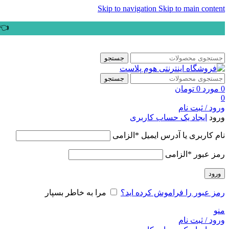
Skip to navigation
Skip to main content
👈ب
جستجو
جستجو
0
مورد
0
تومان
0
ورود / ثبت نام
ورود
ایجاد یک حساب کاربری
نام کاربری یا آدرس ایمیل
*
الزامی
رمز عبور
*
الزامی
ورود
رمز عبور را فراموش کرده اید؟
مرا به خاطر بسپار
منو
ورود / ثبت نام