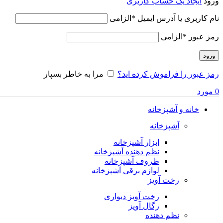
ورود
ایجاد یک حساب کاربری
نام کاربری یا آدرس ایمیل
*
الزامی
رمز عبور
*
الزامی
ورود
رمز عبور را فراموش کرده اید؟
مرا به خاطر بسپار
0
مورد
خانه و آشپزخانه
آشپزخانه
ابزار آشپزخانه
نظم دهنده آشپزخانه
ظروف آشپزخانه
لوازم برقی آشپزخانه
رخت آویز
رخت آویز دیواری
رگال آویز
نظم دهنده