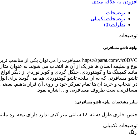
افزودن به علاقه مندی
توضیحات
توضیحات تکمیلی
نظرات (0)
توضیحات
بیلچه تاشو مسافرتی
https://aparat.com/v/c0DVC مسافرت را می توا
نوع و سلیقه انسان ها هر یک از آن ها انتخاب می شوند. به عنوان 
مانند کمپینگ ها و کوهنوردی، جنگل گردی و کویر نوردی از دیگر انواع
تاشو مسافرتی که به آن بیلچه تاشو کوهنوردی هم می گویند برای انو
در انتخاب و خرید آن ها تمام تمرکز خود را روی آن قرار بدهیم. بعضی 
مسافرتی، ست ظروف مسافرتی و… اشاره نمود.
سایر مشخصات بیلچه تاشو مسافرتی:
جنس: فلزی طول دسته: 12 سانتی متر کیف: دارد دارای تیغه اره مانند برای بریدن گیاهان و … دارای ابزار کلنگ مانند برای کندن و زیرو رو کردن خاک دارای قطب نما در انتها دسته
توضیحات تکمیلی
رنگ