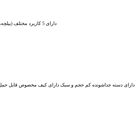
دارای 5 کاربرد مختلف (بیلچه، کلنگ، اره درب بازکن بطری، قطب نما)
دارای دسته جداشونده کم حجم و سبک دارای کیف مخصوص قابل حمل بر