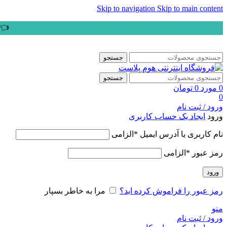
Skip to navigation
Skip to main content
👈ب
جستجو
جستجو
0
مورد
0
تومان
0
ورود / ثبت نام
ورود
ایجاد یک حساب کاربری
نام کاربری یا آدرس ایمیل
*
الزامی
رمز عبور
*
الزامی
ورود
رمز عبور را فراموش کرده اید؟
مرا به خاطر بسپار
منو
ورود / ثبت نام