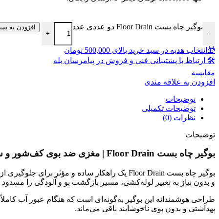
بوگیر چاه بست Floor Drain دو عددی عدد
افزودن به سب
+
-
🎁انتخاب هدیه در سبد خرید بالای 500,000 تومان
🛠 ارتباط با پشتیبانی فنی و فروش در پیامرسان بله
مقايسه
افزودن به علاقه مندی
توضیحات
توضیحات تکمیلی
نظرات (0)
توضیحات
بوگیر چاه بست Floor Drain | مغزی ضد بوی کف‌شور و سینک (بسته 2 عددی)
بوگیر چاه بست Floor Drain یک راهکار ساده و
و بدون نیاز به تغییر لوله‌کشی، مسیر بازگشت بو و آلودگی را مسدود م
طراحی هوشمندانه این بوگیر به‌گونه‌ای است که هنگام عبور آب کاملاً
بهداشتی و بدون بوی ناخوشایند باقی می‌ماند.