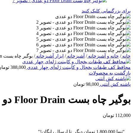
برای بزرگنمایی کلیک کنید
خانه
/
خانه و آشپزخانه
/
آشپزخانه
/
ابزار آشپزخانه
/
بوگیر چاه بست Floor Drain دو عددی
محافظ کف طبقات یخچال و کابینت ژله‌ای چهار عددی
388,000
تومان
بازگشت به محصولات
پاشنه کش آنتنی
98,000
تومان
بوگیر چاه بست Floor Drain دو عددی
112,000
تومان
"تنها
1,800,000
تومان
دیگر تا ارسال رایگان!"