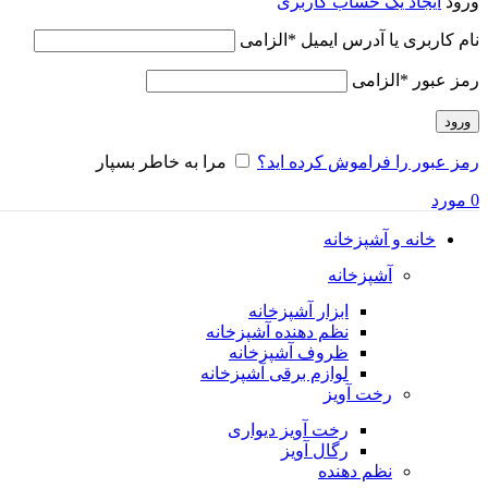
ورود
ایجاد یک حساب کاربری
نام کاربری یا آدرس ایمیل
*
الزامی
رمز عبور
*
الزامی
ورود
رمز عبور را فراموش کرده اید؟
مرا به خاطر بسپار
0
مورد
خانه و آشپزخانه
آشپزخانه
ابزار آشپزخانه
نظم دهنده آشپزخانه
ظروف آشپزخانه
لوازم برقی آشپزخانه
رخت آویز
رخت آویز دیواری
رگال آویز
نظم دهنده