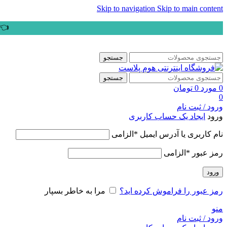
Skip to navigation
Skip to main content
👈ب
جستجو
جستجو
0
مورد
0
تومان
0
ورود / ثبت نام
ورود
ایجاد یک حساب کاربری
نام کاربری یا آدرس ایمیل
*
الزامی
رمز عبور
*
الزامی
ورود
رمز عبور را فراموش کرده اید؟
مرا به خاطر بسپار
منو
ورود / ثبت نام