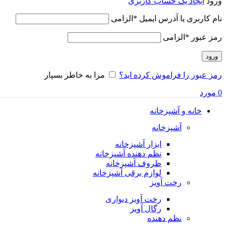
ورود
ایجاد یک حساب کاربری
نام کاربری یا آدرس ایمیل
*
الزامی
رمز عبور
*
الزامی
ورود
رمز عبور را فراموش کرده اید؟
مرا به خاطر بسپار
0
مورد
خانه و آشپزخانه
آشپزخانه
ابزار آشپزخانه
نظم دهنده آشپزخانه
ظروف آشپزخانه
لوازم برقی آشپزخانه
رخت آویز
رخت آویز دیواری
رگال آویز
نظم دهنده