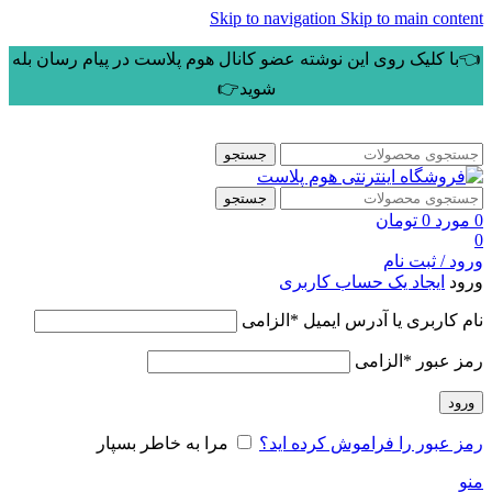
Skip to navigation
Skip to main content
👈با کلیک روی این نوشته عضو کانال هوم پلاست در پیام رسان بله
شوید👉
جستجو
جستجو
0
مورد
0
تومان
0
ورود / ثبت نام
ورود
ایجاد یک حساب کاربری
نام کاربری یا آدرس ایمیل
*
الزامی
رمز عبور
*
الزامی
ورود
رمز عبور را فراموش کرده اید؟
مرا به خاطر بسپار
منو