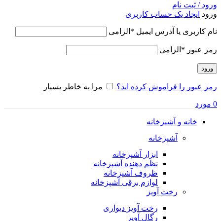
ورود / ثبت نام
ورود
ایجاد یک حساب کاربری
نام کاربری یا آدرس ایمیل
*
الزامی
رمز عبور
*
الزامی
ورود
رمز عبور را فراموش کرده اید؟
مرا به خاطر بسپار
0
مورد
خانه و آشپزخانه
آشپزخانه
ابزار آشپزخانه
نظم دهنده آشپزخانه
ظروف آشپزخانه
لوازم برقی آشپزخانه
رخت آویز
رخت آویز دیواری
رگال آویز