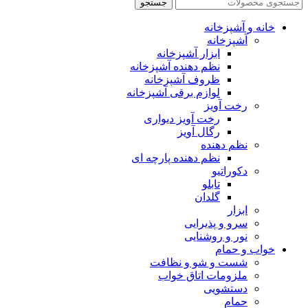
جستجو
خانه و آشپزخانه
آشپزخانه
ابزار آشپزخانه
نظم دهنده آشپزخانه
ظروف آشپزخانه
لوازم برقی آشپزخانه
رخت آویز
رخت آویز دیواری
رگال آویز
نظم دهنده
نظم دهنده پارچه ای
دکوراتیو
تابلو
گلدان
ابزار
سرو و پذیرایی
نور و روشنایی
خواب و حمام
شست و شو و نظافت
ملزومات اتاق خواب
دستشویی
حمام