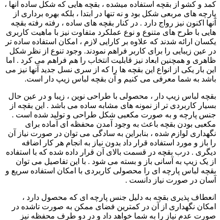
کمد و کشو از بقچه استفاده میشده ، بقچه هایی که شکل ساده آنها ،
پارچه های مربعی شکل بود و نه تنها در ابتدا ، بلکه بهره برداری از
آنها اکنون نیز رواج دارد . در کنار بقچه های ساده ، رفته رفته بقچه
هایی با طرح های متنوع و نوع عملکرد متفاوت نیز با ماهیت کاربری
یکسان ارائه شدند که علاوه بر کارایی لازم ، امکان استفاده ساده تر
در عین زیبایی را برای کاربر فراهم نمودند. وجود تنوع از نظر شکل
ظاهری و همچنین ابعاد نیز قابلیت انتخاب را هم فراهم می کرد . اما
این بار یکی از انواع این بقچه ها را که از سری نسل جدید آنها نیز می
باشد به شما معرفی می کنیم و آن بقچه لباس زیپ دار است.
بقچه لباس زیپ دار ، محصولی با طراحی نوین ، زیبا و در عین حال
بسیار کاربردی تر از نمونه های مشابه ساده می باشد . این بقچه از
جنس پارچه و به صورت مکعبی شکل طراحی و تولید شده است .
مکعبی بودن بقچه باعث به وجود آمدن محفظه ای آماده برای
نگهداری لوازم شده ، بنابراین به سادگی می توان در صورت نیاز آن
را باز و مورد استفاده قرار داد بدون نیاز به انجام هر کار اضافه
دیگری . درب بقچه در قسمت بالای آن قرار داده شده که با استفاده
از یک زیپ به آسانی باز و بسته می شود . با این تفاصیل می توان
بقچه لباس پارچه ای را محصولی کاربردی با امکان استفاده سریع و
آسان در صورت نیاز دانست .
انعطاف پذیری بقچه به دلیل جنس پارچه ای که محصول دارد ،
امکان نگهداری از آن در کمترین فضای ممکن به صورت تاشده در
صورت عدم نیاز را به شما خواهد داد و در دو طرف محفظه نیز