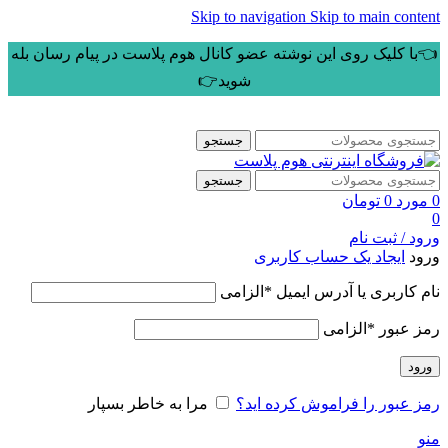
Skip to navigation
Skip to main content
👈با کلیک روی این نوشته عضو کانال هوم پلاست در پیام رسان بله
شوید👉
جستجو
جستجو
0
مورد
0
تومان
0
ورود / ثبت نام
ورود
ایجاد یک حساب کاربری
نام کاربری یا آدرس ایمیل
*
الزامی
رمز عبور
*
الزامی
ورود
رمز عبور را فراموش کرده اید؟
مرا به خاطر بسپار
منو