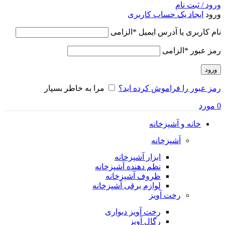
ورود / ثبت نام
ورود
ایجاد یک حساب کاربری
نام کاربری یا آدرس ایمیل
*
الزامی
رمز عبور
*
الزامی
ورود
رمز عبور را فراموش کرده اید؟
مرا به خاطر بسپار
0
مورد
خانه و آشپزخانه
آشپزخانه
ابزار آشپزخانه
نظم دهنده آشپزخانه
ظروف آشپزخانه
لوازم برقی آشپزخانه
رخت آویز
رخت آویز دیواری
رگال آویز