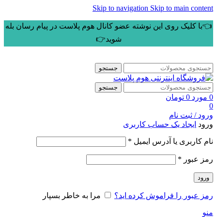
Skip to navigation
Skip to main content
👈با کلیک روی این نوشته عضو کانال هوم پلاست در پیام رسان بله
شوید👉
جستجو
جستجو
0
مورد
0
تومان
0
ورود / ثبت نام
ورود
ایجاد یک حساب کاربری
الزامی
نام کاربری یا آدرس ایمیل
*
الزامی
رمز عبور
*
ورود
رمز عبور را فراموش کرده اید؟
مرا به خاطر بسپار
منو