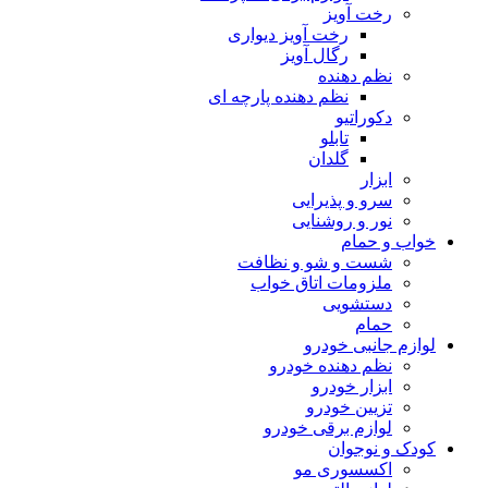
رخت آویز
رخت آویز دیواری
رگال آویز
نظم دهنده
نظم دهنده پارچه ای
دکوراتیو
تابلو
گلدان
ابزار
سرو و پذیرایی
نور و روشنایی
خواب و حمام
شست و شو و نظافت
ملزومات اتاق خواب
دستشویی
حمام
لوازم جانبی خودرو
نظم دهنده خودرو
ابزار خودرو
تزیین خودرو
لوازم برقی خودرو
کودک و نوجوان
اکسسوری مو