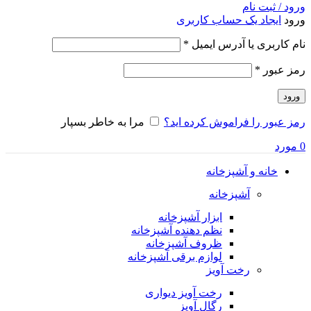
ورود / ثبت نام
ورود
ایجاد یک حساب کاربری
الزامی
نام کاربری یا آدرس ایمیل
*
الزامی
رمز عبور
*
ورود
رمز عبور را فراموش کرده اید؟
مرا به خاطر بسپار
0
مورد
خانه و آشپزخانه
آشپزخانه
ابزار آشپزخانه
نظم دهنده آشپزخانه
ظروف آشپزخانه
لوازم برقی آشپزخانه
رخت آویز
رخت آویز دیواری
رگال آویز