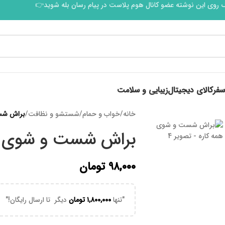
 روی این نوشته عضو کانال هوم پلاست در پیام رسان بله شوید👉
سفر
کالای دیجیتال
زیبایی و سلامت
خانه
/
خواب و حمام
/
شستشو و نظافت
/
براش شس
براش شست و شوی ه
۹۸,۰۰۰
تومان
"تنها
۱,۸۰۰,۰۰۰
تومان
دیگر تا ارسال رایگان!"