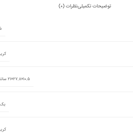
توضیحات تکمیلی
نظرات (۰)
ش
کری
۱۰.۵×۲۷.۸×۲۱ سانتیمتر
یک 
کری