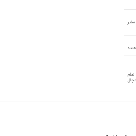
سایر
هنده
 نظم
خچال