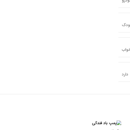
درو
ودک
خواب
دارد