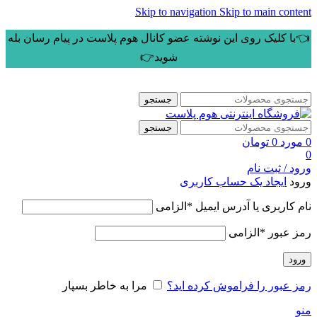
Skip to navigation
Skip to main content
👈با کلیک روی این نوشته عضو کانال هوم پلاست در پیام رسان بله
شوید👉
جستجو
جستجو
0
مورد
0
تومان
0
ورود / ثبت نام
ورود
ایجاد یک حساب کاربری
نام کاربری یا آدرس ایمیل
*
الزامی
رمز عبور
*
الزامی
ورود
رمز عبور را فراموش کرده اید؟
مرا به خاطر بسپار
منو