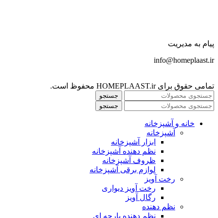
پیام به مدیریت
info@homeplaast.ir
تمامی حقوق برای HOMEPLAAST.ir محفوظ است.
جستجو
جستجو
خانه و آشپزخانه
آشپزخانه
ابزار آشپزخانه
نظم دهنده آشپزخانه
ظروف آشپزخانه
لوازم برقی آشپزخانه
رخت آویز
رخت آویز دیواری
رگال آویز
نظم دهنده
نظم دهنده پارچه ای