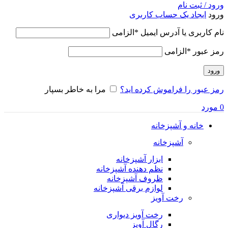
ورود / ثبت نام
ورود
ایجاد یک حساب کاربری
نام کاربری یا آدرس ایمیل
*
الزامی
رمز عبور
*
الزامی
ورود
رمز عبور را فراموش کرده اید؟
مرا به خاطر بسپار
0
مورد
خانه و آشپزخانه
آشپزخانه
ابزار آشپزخانه
نظم دهنده آشپزخانه
ظروف آشپزخانه
لوازم برقی آشپزخانه
رخت آویز
رخت آویز دیواری
رگال آویز