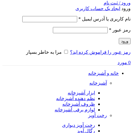
ورود / ثبت نام
ورود
ایجاد یک حساب کاربری
الزامی
نام کاربری یا آدرس ایمیل
*
الزامی
رمز عبور
*
ورود
رمز عبور را فراموش کرده اید؟
مرا به خاطر بسپار
0
مورد
خانه و آشپزخانه
آشپزخانه
ابزار آشپزخانه
نظم دهنده آشپزخانه
ظروف آشپزخانه
لوازم برقی آشپزخانه
رخت آویز
رخت آویز دیواری
رگال آویز