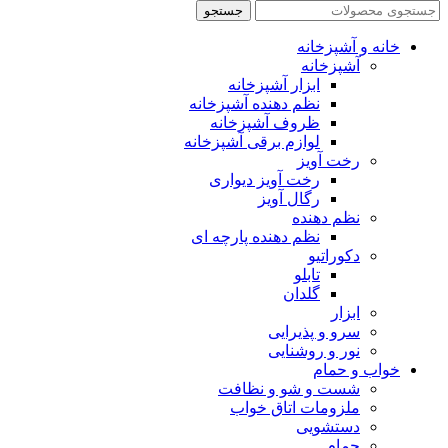
جستجو
خانه و آشپزخانه
آشپزخانه
ابزار آشپزخانه
نظم دهنده آشپزخانه
ظروف آشپزخانه
لوازم برقی آشپزخانه
رخت آویز
رخت آویز دیواری
رگال آویز
نظم دهنده
نظم دهنده پارچه ای
دکوراتیو
تابلو
گلدان
ابزار
سرو و پذیرایی
نور و روشنایی
خواب و حمام
شست و شو و نظافت
ملزومات اتاق خواب
دستشویی
حمام