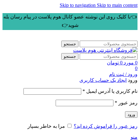
Skip to navigation
Skip to main content
👈با کلیک روی این نوشته عضو کانال هوم پلاست در پیام رسان بله
شوید👉
جستجو
جستجو
0
مورد
0
تومان
0
ورود / ثبت نام
ورود
ایجاد یک حساب کاربری
الزامی
نام کاربری یا آدرس ایمیل
*
الزامی
رمز عبور
*
ورود
رمز عبور را فراموش کرده اید؟
مرا به خاطر بسپار
منو